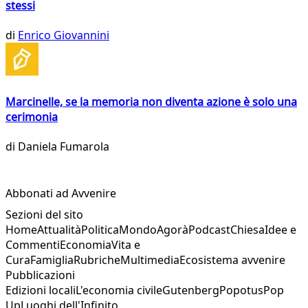
stessi
di
Enrico Giovannini
Marcinelle, se la memoria non diventa azione è solo una
cerimonia
di
Daniela Fumarola
Abbonati ad Avvenire
Sezioni del sito
Home
Attualità
Politica
Mondo
Agorà
Podcast
Chiesa
Idee e
Commenti
Economia
Vita e
Cura
Famiglia
Rubriche
Multimedia
Ecosistema avvenire
Pubblicazioni
Edizioni locali
L'economia civile
Gutenberg
Popotus
Pop
Up
Luoghi dell'Infinito