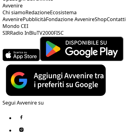
Avvenire
Chi siamo
Redazione
Ecosistema
Avvenire
Pubblicità
Fondazione Avvenire
Shop
Contatti
Mondo CEI
SIR
Radio InBlu
TV2000
FISC
Segui Avvenire su