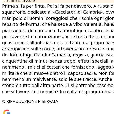
Prima si fa per finta. Poi si fa per davvero. A ruota d
squadrone, dedicato ai «Cacciatori di Calabria«, ovv
manipolo di uomini coraggiosi che rischia ogni giorno
reparto dell'Arma, che ha sede a Vibo Valentia, ha e
piantagioni di marijuana. La montagna calabrese nasc
per favorire la maturazione anche tre volte in un ann
quasi mai si allontanano più di tanto dai propri paes
arrampicano sulle rocce, attraversano foreste, si mu
dei loro rifugi. Claudio Camarca, regista, giornalist
cinquantina di minuti senza troppi effetti speciali
nemmeno i mitici elicotteri che forniscono l'agget
militare che si muove dietro il caposquadra. Non f
nemmeno un malvivente, solo le sue tracce. Anche que
storia è tutta dall'altra parte. Ci si potrebbe casoma
che si favorisca il nemico? In realtà un programma
© RIPRODUZIONE RISERVATA