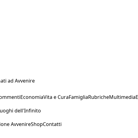
ati ad Avvenire
Commenti
Economia
Vita e Cura
Famiglia
Rubriche
Multimedia
uoghi dell'Infinito
ione Avvenire
Shop
Contatti