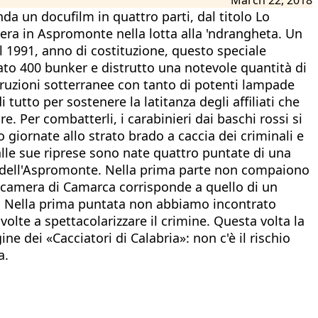
onda un docufilm in quattro parti, dal titolo Lo
pera in Aspromonte nella lotta alla 'ndrangheta. Un
al 1991, anno di costituzione, questo speciale
vato 400 bunker e distrutto una notevole quantità di
struzioni sotterranee con tanto di potenti lampade
tutto per sostenere la latitanza degli affiliati che
e. Per combatterli, i carabinieri dai baschi rossi si
giornate allo strato brado a caccia dei criminali e
Dalle sue riprese sono nate quattro puntate di una
chi dell'Aspromonte. Nella prima parte non compaiono
lecamera di Camarca corrisponde a quello di un
e. Nella prima puntata non abbiamo incontrato
olte a spettacolarizzare il crimine. Questa volta la
ne dei «Cacciatori di Calabria»: non c'è il rischio
a.