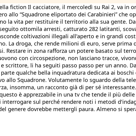
ella fiction Il cacciatore, il mercoledì su Rai 2, va in 
ero allo “Squadrone eliportato dei Carabinieri” che o
 la vita per restituire il territorio alla sua gente. D
seguito ottomila arresti, catturato 282 latitanti, sco
onde coltivazioni illegali all'aperto e in grandi co
o. La droga, che rende milioni di euro, serve prima di 
i. Restare in zona rafforza un potere basato sul terror
ovono con circospezione, non lasciano tracce, vivono 
a e scrittore, li ha seguiti passo passo per un anno. 
, a parte qualche bella inquadratura dedicata ai bos
tivo allo Squadrone. Volutamente lo sguardo della te
orza, insomma, un racconto già di per sé interessant
sto è apprezzabile in una tv che tende il più delle v
i interrogare sul perché rendere noti i metodi d'indagi
 del genere dovrebbe mettergli paura. Almeno si sper