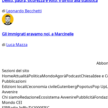
Delitti, paura, sicurezza e voto: il diritto alla statistica
di
Leonardo Becchetti
Gli immigrati eravamo noi, a Marcinelle
di
Luca Mazza
Abbon
Sezioni del sito
Home
Attualità
Politica
Mondo
Agorà
Podcast
Chiesa
Idee e 
Pubblicazioni
Edizioni locali
L'economia civile
Gutenberg
Popotus
Pop Up
L
Avvenire
Chi siamo
Redazione
Ecosistema Avvenire
Pubblicità
Fondaz
Mondo CEI
SIR
Radio InBlu
TV2000
FISC