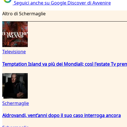
Seguici anche su Google Discover di Avvenire
Altro di Schermaglie
Televisione
Temptation Island va più dei Mondiali; così l'estate Tv pre
Schermaglie
Aldrovandi, vent’anni dopo il suo caso interroga ancora