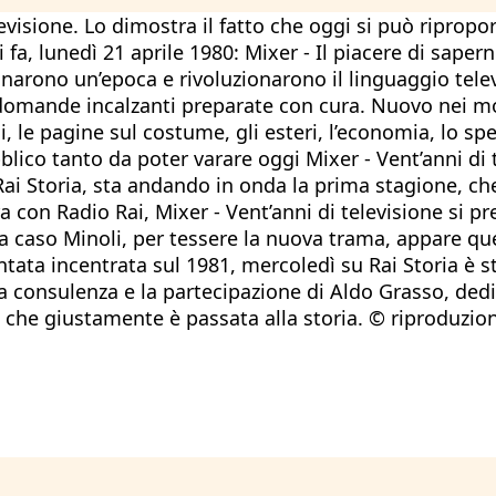
evisione. Lo dimostra il fatto che oggi si può ripropor
a, lunedì 21 aprile 1980: Mixer - Il piacere di sapern
arono un’epoca e rivoluzionarono il linguaggio televis
o domande incalzanti preparate con cura. Nuovo nei m
gi, le pagine sul costume, gli esteri, l’economia, lo s
lico tanto da poter varare oggi Mixer - Vent’anni di te
Rai Storia, sta andando in onda la prima stagione, che
 con Radio Rai, Mixer - Vent’anni di televisione si pr
 a caso Minoli, per tessere la nuova trama, appare qu
tata incentrata sul 1981, mercoledì su Rai Storia è s
n la consulenza e la partecipazione di Aldo Grasso, dedi
ne che giustamente è passata alla storia. © riproduzio