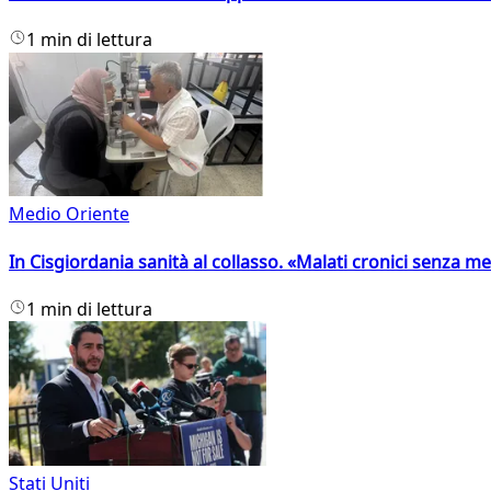
1 min di lettura
Medio Oriente
In Cisgiordania sanità al collasso. «Malati cronici senza med
1 min di lettura
Stati Uniti