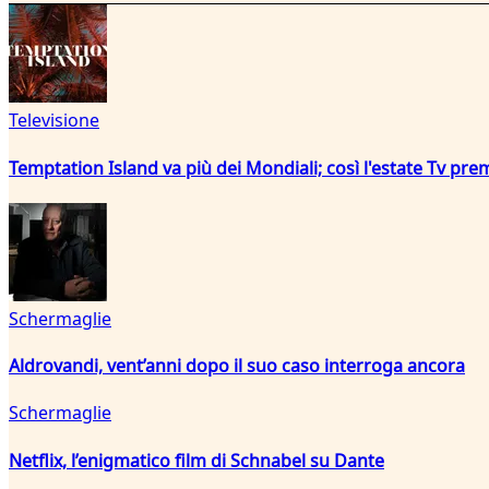
Televisione
Temptation Island va più dei Mondiali; così l'estate Tv pre
Schermaglie
Aldrovandi, vent’anni dopo il suo caso interroga ancora
Schermaglie
Netflix, l’enigmatico film di Schnabel su Dante