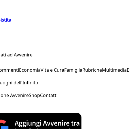
istita
ati ad Avvenire
Commenti
Economia
Vita e Cura
Famiglia
Rubriche
Multimedia
uoghi dell'Infinito
ione Avvenire
Shop
Contatti