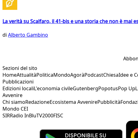
La verità su Scalfaro, il 41-bis e una storia che non è mai es
di
Alberto Gambino
Abbon
Sezioni del sito
Home
Attualità
Politica
Mondo
Agorà
Podcast
Chiesa
Idee e 
Pubblicazioni
Edizioni locali
L'economia civile
Gutenberg
Popotus
Pop Up
L
Avvenire
Chi siamo
Redazione
Ecosistema Avvenire
Pubblicità
Fondaz
Mondo CEI
SIR
Radio InBlu
TV2000
FISC