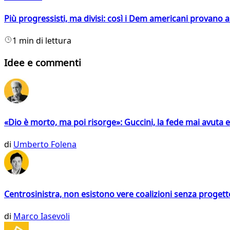
Più progressisti, ma divisi: così i Dem americani provano a 
1 min di lettura
Idee e commenti
«Dio è morto, ma poi risorge»: Guccini, la fede mai avuta 
di
Umberto Folena
Centrosinistra, non esistono vere coalizioni senza progett
di
Marco Iasevoli