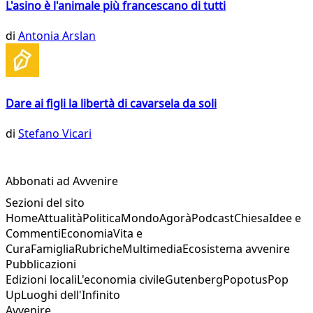
L'asino è l'animale più francescano di tutti
di
Antonia Arslan
Dare ai figli la libertà di cavarsela da soli
di
Stefano Vicari
Abbonati ad Avvenire
Sezioni del sito
Home
Attualità
Politica
Mondo
Agorà
Podcast
Chiesa
Idee e
Commenti
Economia
Vita e
Cura
Famiglia
Rubriche
Multimedia
Ecosistema avvenire
Pubblicazioni
Edizioni locali
L'economia civile
Gutenberg
Popotus
Pop
Up
Luoghi dell'Infinito
Avvenire