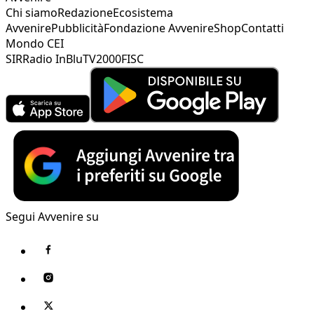
Chi siamo
Redazione
Ecosistema
Avvenire
Pubblicità
Fondazione Avvenire
Shop
Contatti
Mondo CEI
SIR
Radio InBlu
TV2000
FISC
Segui Avvenire su