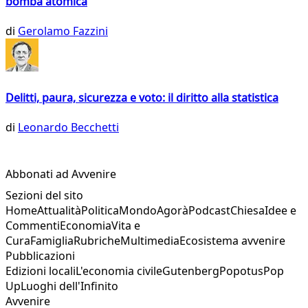
bomba atomica
di
Gerolamo Fazzini
Delitti, paura, sicurezza e voto: il diritto alla statistica
di
Leonardo Becchetti
Abbonati ad Avvenire
Sezioni del sito
Home
Attualità
Politica
Mondo
Agorà
Podcast
Chiesa
Idee e
Commenti
Economia
Vita e
Cura
Famiglia
Rubriche
Multimedia
Ecosistema avvenire
Pubblicazioni
Edizioni locali
L'economia civile
Gutenberg
Popotus
Pop
Up
Luoghi dell'Infinito
Avvenire