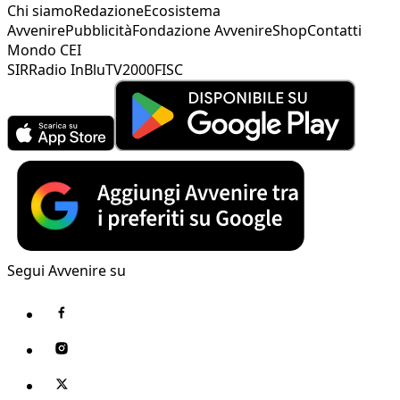
Chi siamo
Redazione
Ecosistema
Avvenire
Pubblicità
Fondazione Avvenire
Shop
Contatti
Mondo CEI
SIR
Radio InBlu
TV2000
FISC
Segui Avvenire su