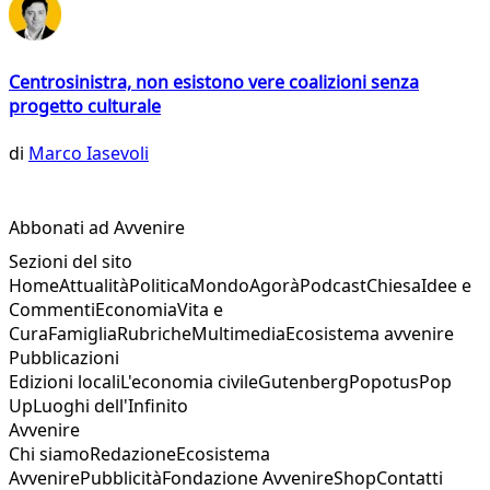
Centrosinistra, non esistono vere coalizioni senza
progetto culturale
di
Marco Iasevoli
Abbonati ad Avvenire
Sezioni del sito
Home
Attualità
Politica
Mondo
Agorà
Podcast
Chiesa
Idee e
Commenti
Economia
Vita e
Cura
Famiglia
Rubriche
Multimedia
Ecosistema avvenire
Pubblicazioni
Edizioni locali
L'economia civile
Gutenberg
Popotus
Pop
Up
Luoghi dell'Infinito
Avvenire
Chi siamo
Redazione
Ecosistema
Avvenire
Pubblicità
Fondazione Avvenire
Shop
Contatti