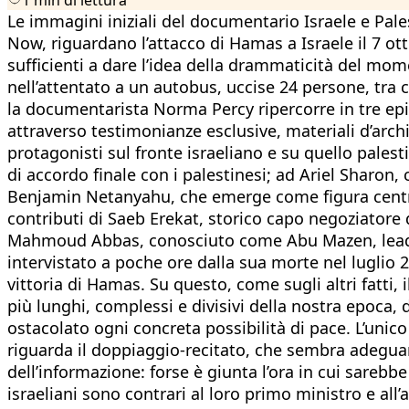
Le immagini iniziali del documentario Israele e Pale
Now, riguardano l’attacco di Hamas a Israele il 7 ott
sufficienti a dare l’idea della drammaticità del m
nell’attentato a un autobus, uccise 24 persone, tra
la documentarista Norma Percy ripercorre in tre epis
attraverso testimonianze esclusive, materiali d’archiv
protagonisti sul fronte israeliano e su quello pales
di accordo finale con i palestinesi; ad Ariel Sharon, c
Benjamin Netanyahu, che emerge come figura centrale 
contributi di Saeb Erekat, storico capo negoziatore 
Mahmoud Abbas, conosciuto come Abu Mazen, leader 
intervistato a poche ore dalla sua morte nel luglio 2
vittoria di Hamas. Su questo, come sugli altri fatti,
più lunghi, complessi e divisivi della nostra epoca,
ostacolato ogni concreta possibilità di pace. L’unic
riguarda il doppiaggio-recitato, che sembra adeguar
dell’informazione: forse è giunta l’ora in cui sarebb
israeliani sono contrari al loro primo ministro e al