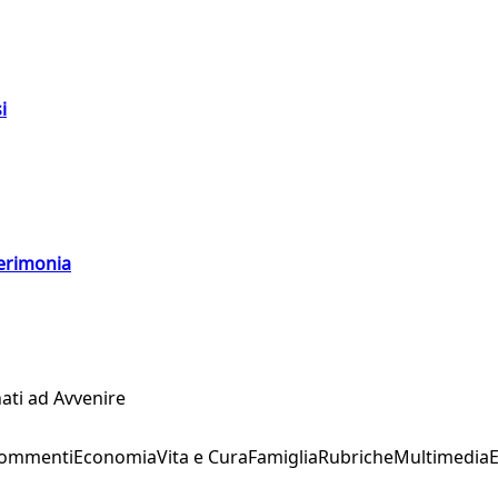
i
cerimonia
ati ad Avvenire
Commenti
Economia
Vita e Cura
Famiglia
Rubriche
Multimedia