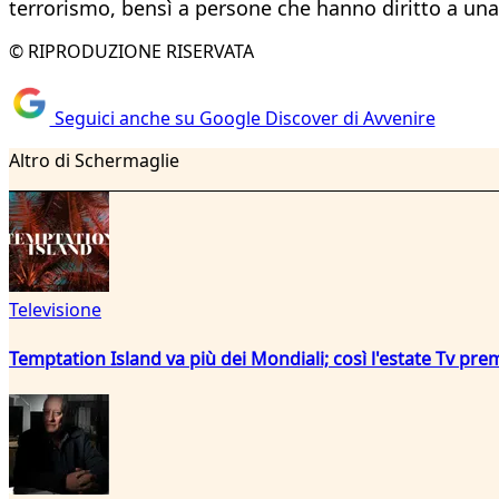
terrorismo, bensì a persone che hanno diritto a una l
© RIPRODUZIONE RISERVATA
Seguici anche su Google Discover di Avvenire
Altro di Schermaglie
Televisione
Temptation Island va più dei Mondiali; così l'estate Tv pre