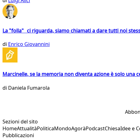
di
Luigi Alici
La "folla" ci riguarda, siamo chiamati a dare tutti noi stess
di
Enrico Giovannini
Marcinelle, se la memoria non diventa azione è solo una 
di
Daniela Fumarola
Abbon
Sezioni del sito
Home
Attualità
Politica
Mondo
Agorà
Podcast
Chiesa
Idee e 
Pubblicazioni