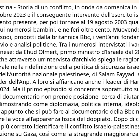
stina - Storia di un conflitto, in onda da domenica i
obre 2023 e il conseguente intervento dell’esercito isr
omento presente, per poi tornare al 19 agosto 2003 q
 cui numerosi bambini, e ne ferì oltre cento. Muovend
odi, prodotti dalla britannica Bbc, i vent’anni fondam
io e analisi politiche. Tra i numerosi intervistati i v
tinese: da Ehud Olmert, primo ministro d’Israele dal 2
he attraverso un’intervista d’archivio spiega le ragioni
nella ridefinizione della politica di sicurezza israel
dell’Autorità nazionale palestinese, di Salam Fayyad,
dell’Anp. A loro si affiancano anche i leader di Ha
024. Ma il primo episodio si concentra soprattutto sul
 il documentario non prende posizione, cerca di aiuta
 dimostrando come diplomazia, politica interna, ideol
o appunto che si può fare al documentario della Bbc ne
e la voce all’apparenza fisica del doppiato. Dopo di
e più corretto identificare il conflitto israelo-pales
l’azione su Gaza, così come la stragrande maggioranza