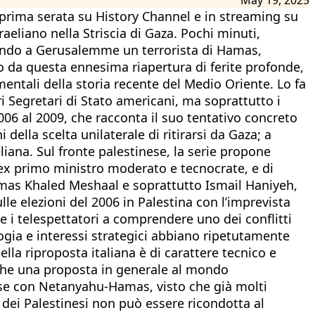
n prima serata su History Channel e in streaming su
aeliano nella Striscia di Gaza. Pochi minuti,
uando a Gerusalemme un terrorista di Hamas,
o da questa ennesima riapertura di ferite profonde,
entali della storia recente del Medio Oriente. Lo fa
ari Segretari di Stato americani, ma soprattutto i
006 al 2009, che racconta il suo tentativo concreto
 della scelta unilaterale di ritirarsi da Gaza; a
iana. Sul fronte palestinese, la serie propone
 ex primo ministro moderato e tecnocrate, e di
mas Khaled Meshaal e soprattutto Ismail Haniyeh,
le elezioni del 2006 in Palestina con l’imprevista
re i telespettatori a comprendere uno dei conflitti
ogia e interessi strategici abbiano ripetutamente
lla riproposta italiana è di carattere tecnico e
 che una proposta in generale al mondo
tinese con Netanyahu-Hamas, visto che già molti
 dei Palestinesi non può essere ricondotta al