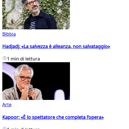
Bibbia
Hadjadj: «La salvezza è alleanza, non salvataggio»
1 min di lettura
Arte
Kapoor: «È lo spettatore che completa l’opera»