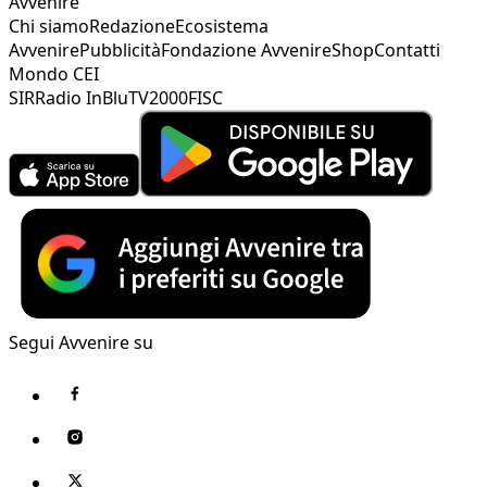
Avvenire
Chi siamo
Redazione
Ecosistema
Avvenire
Pubblicità
Fondazione Avvenire
Shop
Contatti
Mondo CEI
SIR
Radio InBlu
TV2000
FISC
Segui Avvenire su