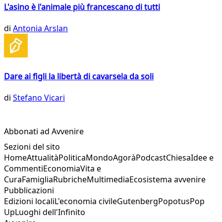
L'asino è l'animale più francescano di tutti
di
Antonia Arslan
Dare ai figli la libertà di cavarsela da soli
di
Stefano Vicari
Abbonati ad Avvenire
Sezioni del sito
Home
Attualità
Politica
Mondo
Agorà
Podcast
Chiesa
Idee e
Commenti
Economia
Vita e
Cura
Famiglia
Rubriche
Multimedia
Ecosistema avvenire
Pubblicazioni
Edizioni locali
L'economia civile
Gutenberg
Popotus
Pop
Up
Luoghi dell'Infinito