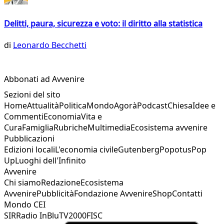
Delitti, paura, sicurezza e voto: il diritto alla statistica
di
Leonardo Becchetti
Abbonati ad Avvenire
Sezioni del sito
Home
Attualità
Politica
Mondo
Agorà
Podcast
Chiesa
Idee e
Commenti
Economia
Vita e
Cura
Famiglia
Rubriche
Multimedia
Ecosistema avvenire
Pubblicazioni
Edizioni locali
L'economia civile
Gutenberg
Popotus
Pop
Up
Luoghi dell'Infinito
Avvenire
Chi siamo
Redazione
Ecosistema
Avvenire
Pubblicità
Fondazione Avvenire
Shop
Contatti
Mondo CEI
SIR
Radio InBlu
TV2000
FISC