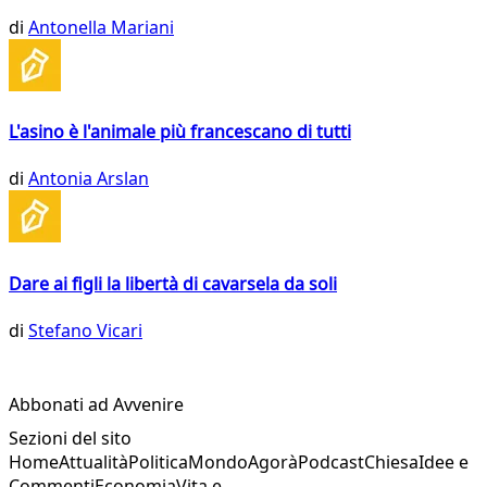
di
Antonella Mariani
L'asino è l'animale più francescano di tutti
di
Antonia Arslan
Dare ai figli la libertà di cavarsela da soli
di
Stefano Vicari
Abbonati ad Avvenire
Sezioni del sito
Home
Attualità
Politica
Mondo
Agorà
Podcast
Chiesa
Idee e
Commenti
Economia
Vita e