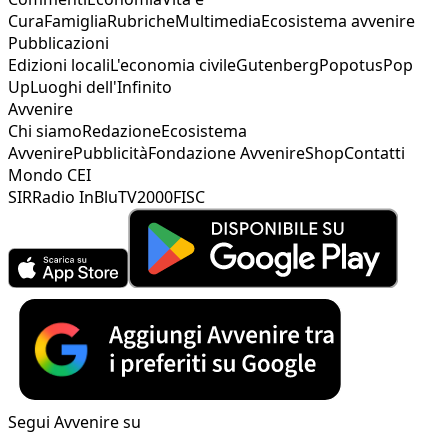
Cura
Famiglia
Rubriche
Multimedia
Ecosistema avvenire
Pubblicazioni
Edizioni locali
L'economia civile
Gutenberg
Popotus
Pop
Up
Luoghi dell'Infinito
Avvenire
Chi siamo
Redazione
Ecosistema
Avvenire
Pubblicità
Fondazione Avvenire
Shop
Contatti
Mondo CEI
SIR
Radio InBlu
TV2000
FISC
Segui Avvenire su