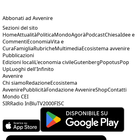
Abbonati ad Avvenire
Sezioni del sito
Home
Attualità
Politica
Mondo
Agorà
Podcast
Chiesa
Idee e
Commenti
Economia
Vita e
Cura
Famiglia
Rubriche
Multimedia
Ecosistema avvenire
Pubblicazioni
Edizioni locali
L'economia civile
Gutenberg
Popotus
Pop
Up
Luoghi dell'Infinito
Avvenire
Chi siamo
Redazione
Ecosistema
Avvenire
Pubblicità
Fondazione Avvenire
Shop
Contatti
Mondo CEI
SIR
Radio InBlu
TV2000
FISC