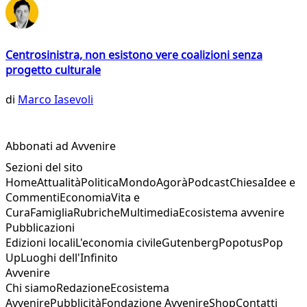
Centrosinistra, non esistono vere coalizioni senza
progetto culturale
di
Marco Iasevoli
Abbonati ad Avvenire
Sezioni del sito
Home
Attualità
Politica
Mondo
Agorà
Podcast
Chiesa
Idee e
Commenti
Economia
Vita e
Cura
Famiglia
Rubriche
Multimedia
Ecosistema avvenire
Pubblicazioni
Edizioni locali
L'economia civile
Gutenberg
Popotus
Pop
Up
Luoghi dell'Infinito
Avvenire
Chi siamo
Redazione
Ecosistema
Avvenire
Pubblicità
Fondazione Avvenire
Shop
Contatti