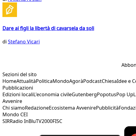
Dare ai figli la libertà di cavarsela da soli
di
Stefano Vicari
Abbon
Sezioni del sito
Home
Attualità
Politica
Mondo
Agorà
Podcast
Chiesa
Idee e 
Pubblicazioni
Edizioni locali
L'economia civile
Gutenberg
Popotus
Pop Up
L
Avvenire
Chi siamo
Redazione
Ecosistema Avvenire
Pubblicità
Fondaz
Mondo CEI
SIR
Radio InBlu
TV2000
FISC