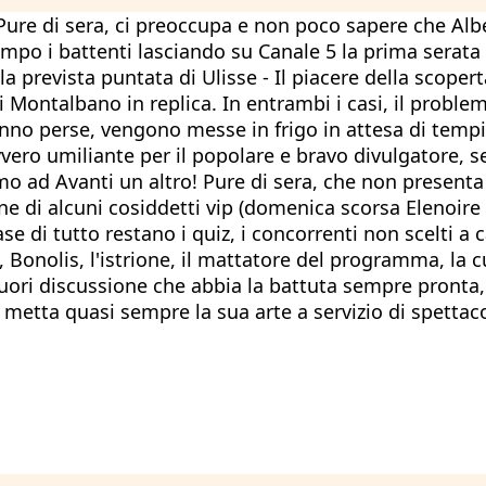
Pure di sera, ci preoccupa e non poco sapere che Albe
itempo i battenti lasciando su Canale 5 la prima sera
 prevista puntata di Ulisse - Il piacere della scopert
di Montalbano in replica. In entrambi i casi, il problem
anno perse, vengono messe in frigo in attesa di temp
ero umiliante per il popolare e bravo divulgatore, 
 ad Avanti un altro! Pure di sera, che non presenta n
ne di alcuni cosiddetti vip (domenica scorsa Elenoire 
se di tutto restano i quiz, i concorrenti non scelti a c
i, Bonolis, l'istrione, il mattatore del programma, l
uori discussione che abbia la battuta sempre pronta, 
 metta quasi sempre la sua arte a servizio di spettac