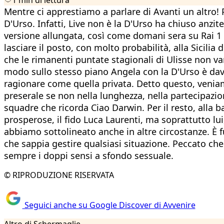
Mentre ci apprestiamo a parlare di Avanti un altro! 
D'Urso. Infatti, Live non è la D'Urso ha chiuso anz
versione allungata, così come domani sera su Rai 1 la
lasciare il posto, con molto probabilità, alla Sicilia 
che le rimanenti puntate stagionali di Ulisse non v
modo sullo stesso piano Angela con la D'Urso è davv
ragionare come quella privata. Detto questo, veniamo
preserale se non nella lunghezza, nella partecipazio
squadre che ricorda Ciao Darwin. Per il resto, alla ba
prosperose, il fido Luca Laurenti, ma soprattutto lu
abbiamo sottolineato anche in altre circostanze. È f
che sappia gestire qualsiasi situazione. Peccato che
sempre i doppi sensi a sfondo sessuale.
© RIPRODUZIONE RISERVATA
Seguici anche su Google Discover di Avvenire