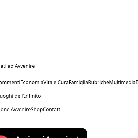
ati ad Avvenire
Commenti
Economia
Vita e Cura
Famiglia
Rubriche
Multimedia
uoghi dell'Infinito
ione Avvenire
Shop
Contatti