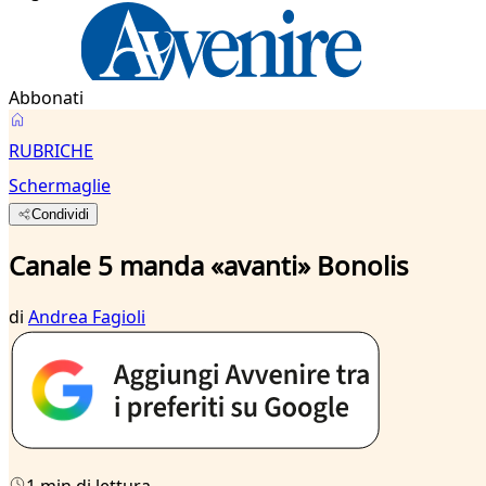
Abbonati
RUBRICHE
Schermaglie
Condividi
Canale 5 manda «avanti» Bonolis
di
Andrea Fagioli
1 min di lettura