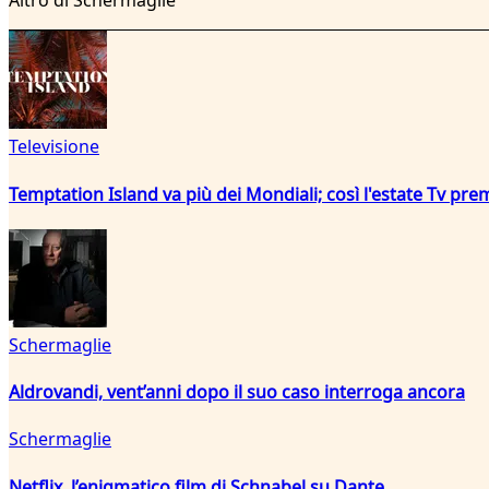
Altro di Schermaglie
Televisione
Temptation Island va più dei Mondiali; così l'estate Tv pre
Schermaglie
Aldrovandi, vent’anni dopo il suo caso interroga ancora
Schermaglie
Netflix, l’enigmatico film di Schnabel su Dante