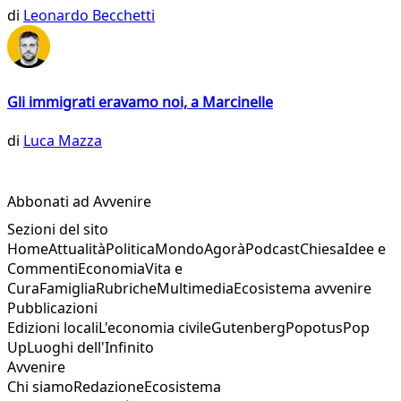
di
Leonardo Becchetti
Gli immigrati eravamo noi, a Marcinelle
di
Luca Mazza
Abbonati ad Avvenire
Sezioni del sito
Home
Attualità
Politica
Mondo
Agorà
Podcast
Chiesa
Idee e
Commenti
Economia
Vita e
Cura
Famiglia
Rubriche
Multimedia
Ecosistema avvenire
Pubblicazioni
Edizioni locali
L'economia civile
Gutenberg
Popotus
Pop
Up
Luoghi dell'Infinito
Avvenire
Chi siamo
Redazione
Ecosistema