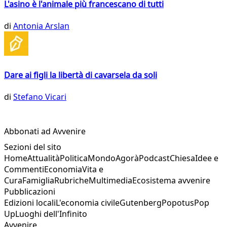
L'asino è l'animale più francescano di tutti
di
Antonia Arslan
Dare ai figli la libertà di cavarsela da soli
di
Stefano Vicari
Abbonati ad Avvenire
Sezioni del sito
Home
Attualità
Politica
Mondo
Agorà
Podcast
Chiesa
Idee e
Commenti
Economia
Vita e
Cura
Famiglia
Rubriche
Multimedia
Ecosistema avvenire
Pubblicazioni
Edizioni locali
L'economia civile
Gutenberg
Popotus
Pop
Up
Luoghi dell'Infinito
Avvenire