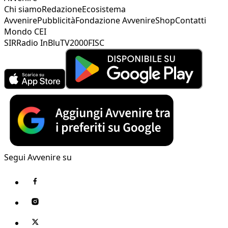
Chi siamo
Redazione
Ecosistema
Avvenire
Pubblicità
Fondazione Avvenire
Shop
Contatti
Mondo CEI
SIR
Radio InBlu
TV2000
FISC
Segui Avvenire su