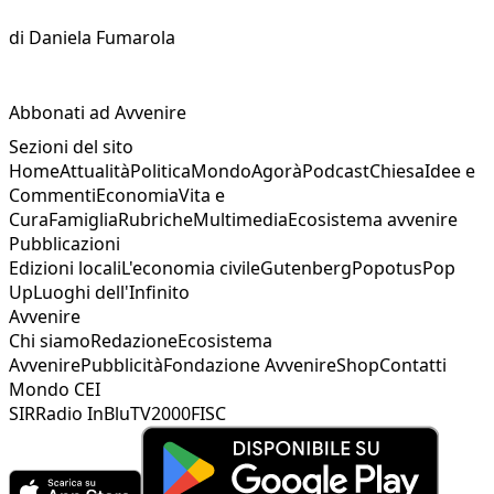
di
Daniela Fumarola
Abbonati ad Avvenire
Sezioni del sito
Home
Attualità
Politica
Mondo
Agorà
Podcast
Chiesa
Idee e
Commenti
Economia
Vita e
Cura
Famiglia
Rubriche
Multimedia
Ecosistema avvenire
Pubblicazioni
Edizioni locali
L'economia civile
Gutenberg
Popotus
Pop
Up
Luoghi dell'Infinito
Avvenire
Chi siamo
Redazione
Ecosistema
Avvenire
Pubblicità
Fondazione Avvenire
Shop
Contatti
Mondo CEI
SIR
Radio InBlu
TV2000
FISC