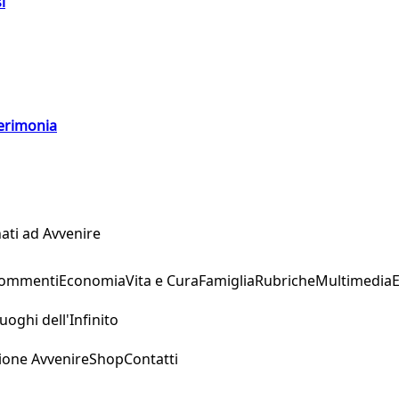
i
cerimonia
ati ad Avvenire
Commenti
Economia
Vita e Cura
Famiglia
Rubriche
Multimedia
uoghi dell'Infinito
ione Avvenire
Shop
Contatti