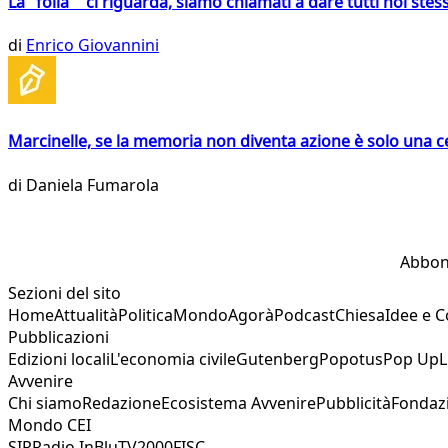
La "folla" ci riguarda, siamo chiamati a dare tutti noi stess
di
Enrico Giovannini
Marcinelle, se la memoria non diventa azione è solo una 
di
Daniela Fumarola
Abbon
Sezioni del sito
Home
Attualità
Politica
Mondo
Agorà
Podcast
Chiesa
Idee e 
Pubblicazioni
Edizioni locali
L'economia civile
Gutenberg
Popotus
Pop Up
L
Avvenire
Chi siamo
Redazione
Ecosistema Avvenire
Pubblicità
Fondaz
Mondo CEI
SIR
Radio InBlu
TV2000
FISC