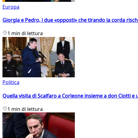
Europa
Giorgia e Pedro, i due «opposti» che tirando la corda risc
1 min di lettura
Politica
Quella visita di Scalfaro a Corleone insieme a don Ciotti e u
1 min di lettura