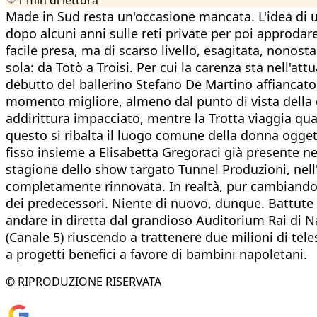
Made in Sud resta un'occasione mancata. L'idea di 
dopo alcuni anni sulle reti private per poi approdar
facile presa, ma di scarso livello, esagitata, nonos
sola: da Totò a Troisi. Per cui la carenza sta nell'at
debutto del ballerino Stefano De Martino affiancato
momento migliore, almeno dal punto di vista della co
addirittura impacciato, mentre la Trotta viaggia quas
questo si ribalta il luogo comune della donna ogget
fisso insieme a Elisabetta Gregoraci già presente n
stagione dello show targato Tunnel Produzioni, nell'
completamente rinnovata. In realtà, pur cambiando q
dei predecessori. Niente di nuovo, dunque. Battute l
andare in diretta dal grandioso Auditorium Rai di Nap
(Canale 5) riuscendo a trattenere due milioni di tele
a progetti benefici a favore di bambini napoletani.
© RIPRODUZIONE RISERVATA