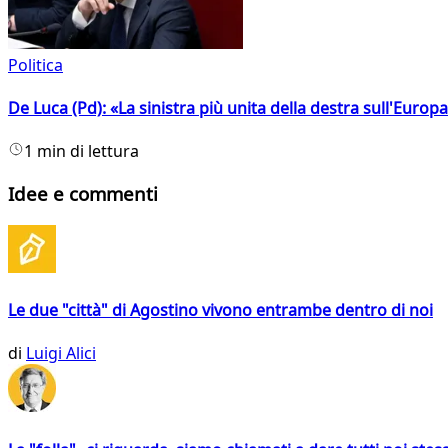
Politica
De Luca (Pd): «La sinistra più unita della destra sull'Europ
1 min di lettura
Idee e commenti
Le due "città" di Agostino vivono entrambe dentro di noi
di
Luigi Alici