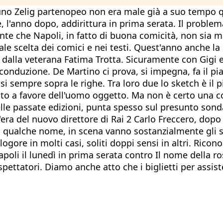
uno Zelig partenopeo non era male già a suo tempo q
e, l'anno dopo, addirittura in prima serata. Il proble
tante che Napoli, in fatto di buona comicità, non sia 
tuale scelta dei comici e nei testi. Quest'anno anche l
 dalla veterana Fatima Trotta. Sicuramente con Gigi 
nduzione. De Martino ci prova, si impegna, fa il piaci
i sempre sopra le righe. Tra loro due lo sketch è il pi
to a favore dell'uomo oggetto. Ma non è certo una co
elle passate edizioni, punta spesso sul presunto sond
era del nuovo direttore di Rai 2 Carlo Freccero, dopo
ualche nome, in scena vanno sostanzialmente gli stess
ogore in molti casi, soliti doppi sensi in altri. Ric
oli il lunedì in prima serata contro Il nome della rosa
spettatori. Diamo anche atto che i biglietti per assis