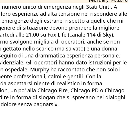
el numero unico di emergenza negli Stati Uniti. A
 loro esperienze ad alta tensione nel rispondere alle
e emergenze degli estranei rispetto a quelle che mi
genere di situazione devono prendere la migliore
rtedì alle 21,00 su Fox Life (canale 114 di Sky).
orno svolgono migliaia di operatori, anche se non
 gettato nello scarico (ma salvato) e una donna
a seguito di una drammatica esperienza personale.
idenziale. Gli operatori hanno dato istruzioni per le
 in ospedale. Murphy ha raccontato che non solo i
ente professionali, calmi e gentili. Con la
 da aspettarsi niente di realistico in forma
ction, un po' alla Chicago Fire, Chicago PD o Chicago
ire in forma di slogan che si sprecano nei dialoghi
l dolore senza bagnarsi».