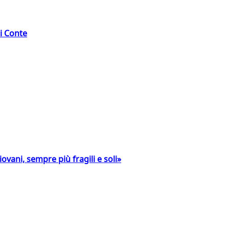
di Conte
ovani, sempre più fragili e soli»