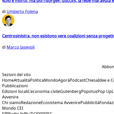
«Dio è morto, ma poi risorge»: Guccini, la fede mai avuta 
di
Umberto Folena
Centrosinistra, non esistono vere coalizioni senza progett
di
Marco Iasevoli
Abbon
Sezioni del sito
Home
Attualità
Politica
Mondo
Agorà
Podcast
Chiesa
Idee e 
Pubblicazioni
Edizioni locali
L'economia civile
Gutenberg
Popotus
Pop Up
L
Avvenire
Chi siamo
Redazione
Ecosistema Avvenire
Pubblicità
Fondaz
Mondo CEI
SIR
Radio InBlu
TV2000
FISC