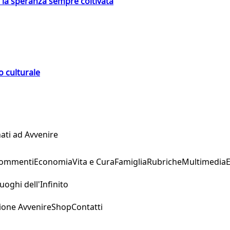
e la speranza sempre coltivata
o culturale
ati ad Avvenire
Commenti
Economia
Vita e Cura
Famiglia
Rubriche
Multimedia
uoghi dell'Infinito
ione Avvenire
Shop
Contatti