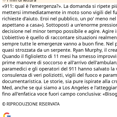
«911: qual è l'emergenza?». La domanda si ripete più
mettersi immediatamente in moto sono vigili del fuoco
richieste d'aiuto. Eroi nel pubblico, un po' meno ne
aspettano a casa»). Sottoposti a un'enorme pressio
decisione nel minor tempo possibile e agire. Agire in 
L'obiettivo è quello di raccontare situazioni realme
sempre tutte le emergenze vanno a buon fine. Nel p
quasi strozzata da un serpente. Ryan Murphy, il crea
Quando il figlioletto di 11 mesi ha smesso improvvis
prime manovre di soccorso e all'arrivo dell'ambulan
paramedici e gli operatori del 911 hanno salvato la v
consulenza di veri poliziotti, vigili del fuoco e par
documentaristica. Le storie, sia pure ispirate alla c
Med, anche se qui siamo a Los Angeles e l'atteggiam
fino all'enfatica voce fuori campo conclusiva: «Biso
© RIPRODUZIONE RISERVATA