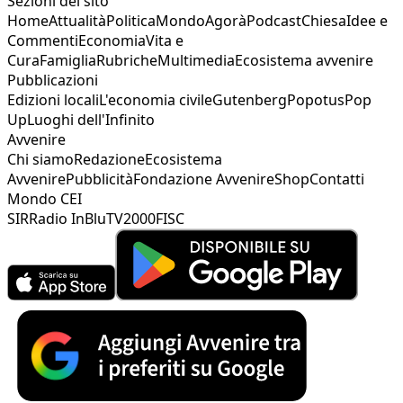
Sezioni del sito
Home
Attualità
Politica
Mondo
Agorà
Podcast
Chiesa
Idee e
Commenti
Economia
Vita e
Cura
Famiglia
Rubriche
Multimedia
Ecosistema avvenire
Pubblicazioni
Edizioni locali
L'economia civile
Gutenberg
Popotus
Pop
Up
Luoghi dell'Infinito
Avvenire
Chi siamo
Redazione
Ecosistema
Avvenire
Pubblicità
Fondazione Avvenire
Shop
Contatti
Mondo CEI
SIR
Radio InBlu
TV2000
FISC