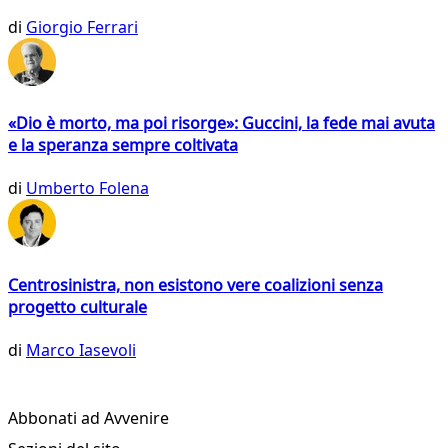
di
Giorgio Ferrari
«Dio è morto, ma poi risorge»: Guccini, la fede mai avuta
e la speranza sempre coltivata
di
Umberto Folena
Centrosinistra, non esistono vere coalizioni senza
progetto culturale
di
Marco Iasevoli
Abbonati ad Avvenire