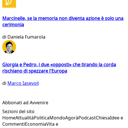
Marcinelle, se la memoria non diventa azione è solo una
cerimonia
di
Daniela Fumarola
Giorgia e Pedro, i due «opposti» che tirando la corda
rischiano di spezzare l'Europa
di
Marco Iasevoli
Abbonati ad Avvenire
Sezioni del sito
Home
Attualità
Politica
Mondo
Agorà
Podcast
Chiesa
Idee e
Commenti
Economia
Vita e