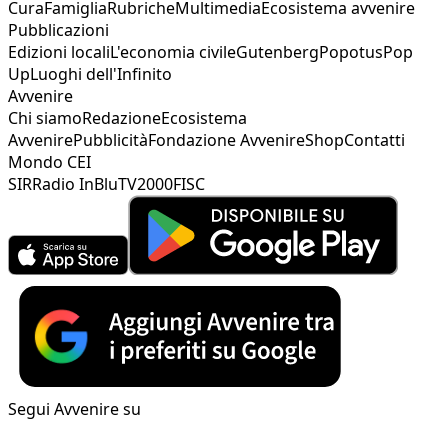
Cura
Famiglia
Rubriche
Multimedia
Ecosistema avvenire
Pubblicazioni
Edizioni locali
L'economia civile
Gutenberg
Popotus
Pop
Up
Luoghi dell'Infinito
Avvenire
Chi siamo
Redazione
Ecosistema
Avvenire
Pubblicità
Fondazione Avvenire
Shop
Contatti
Mondo CEI
SIR
Radio InBlu
TV2000
FISC
Segui Avvenire su