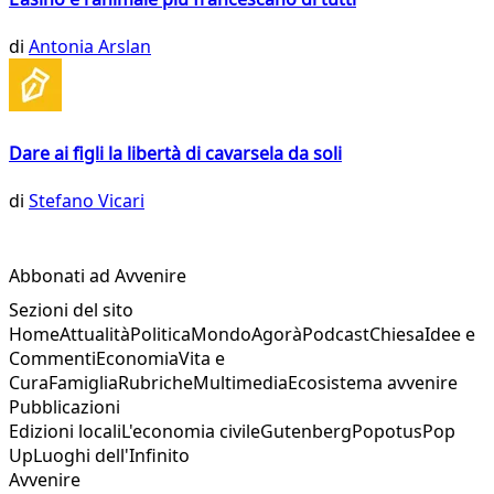
di
Antonia Arslan
Dare ai figli la libertà di cavarsela da soli
di
Stefano Vicari
Abbonati ad Avvenire
Sezioni del sito
Home
Attualità
Politica
Mondo
Agorà
Podcast
Chiesa
Idee e
Commenti
Economia
Vita e
Cura
Famiglia
Rubriche
Multimedia
Ecosistema avvenire
Pubblicazioni
Edizioni locali
L'economia civile
Gutenberg
Popotus
Pop
Up
Luoghi dell'Infinito
Avvenire