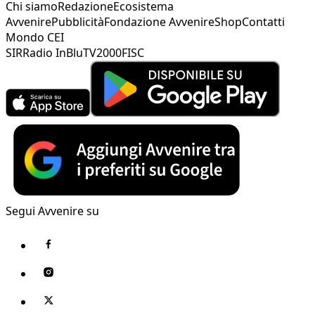
Chi siamo
Redazione
Ecosistema
Avvenire
Pubblicità
Fondazione Avvenire
Shop
Contatti
Mondo CEI
SIR
Radio InBlu
TV2000
FISC
Segui Avvenire su