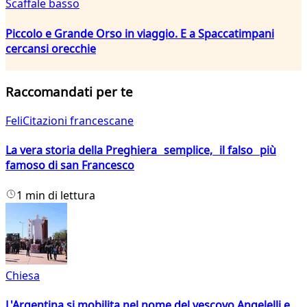
Scaffale basso
Piccolo e Grande Orso in viaggio. E a Spaccatimpani
cercansi orecchie
Raccomandati per te
FeliCitazioni francescane
La vera storia della Preghiera semplice, il falso più
famoso di san Francesco
1 min di lettura
Chiesa
L'Argentina si mobilita nel nome del vescovo Angelelli e