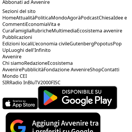
Abbonati ad Avvenire
Sezioni del sito
Home
Attualità
Politica
Mondo
Agorà
Podcast
Chiesa
Idee e
Commenti
Economia
Vita e
Cura
Famiglia
Rubriche
Multimedia
Ecosistema avvenire
Pubblicazioni
Edizioni locali
L'economia civile
Gutenberg
Popotus
Pop
Up
Luoghi dell'Infinito
Avvenire
Chi siamo
Redazione
Ecosistema
Avvenire
Pubblicità
Fondazione Avvenire
Shop
Contatti
Mondo CEI
SIR
Radio InBlu
TV2000
FISC