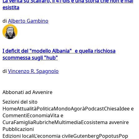
La verità su Scalfaro, il 41-bis e una storia che non è mai
esistita
di
Alberto Gambino
I deficit del "modello Albania" e quella rischiosa
scommessa sugli "hub"
di
Vincenzo R. Spagnolo
Abbonati ad Avvenire
Sezioni del sito
Home
Attualità
Politica
Mondo
Agorà
Podcast
Chiesa
Idee e
Commenti
Economia
Vita e
Cura
Famiglia
Rubriche
Multimedia
Ecosistema avvenire
Pubblicazioni
Edizioni locali
L'economia civile
Gutenberg
Popotus
Pop