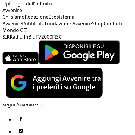
Up
Luoghi dell'Infinito
Avvenire
Chi siamo
Redazione
Ecosistema
Avvenire
Pubblicità
Fondazione Avvenire
Shop
Contatti
Mondo CEI
SIR
Radio InBlu
TV2000
FISC
Segui Avvenire su