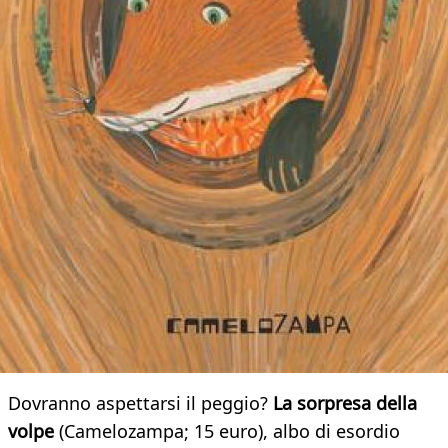
Dovranno aspettarsi il peggio?
La sorpresa della
volpe
(Camelozampa; 15 euro), albo di esordio