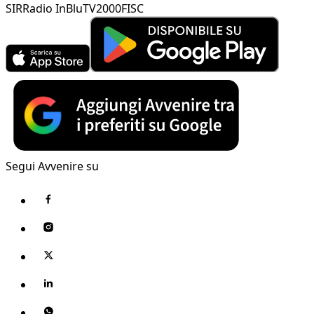
SIR
Radio InBlu
TV2000
FISC
Segui Avvenire su