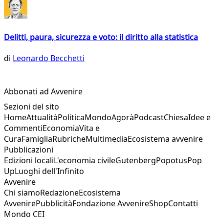
Delitti, paura, sicurezza e voto: il diritto alla statistica
di
Leonardo Becchetti
Abbonati ad Avvenire
Sezioni del sito
Home
Attualità
Politica
Mondo
Agorà
Podcast
Chiesa
Idee e
Commenti
Economia
Vita e
Cura
Famiglia
Rubriche
Multimedia
Ecosistema avvenire
Pubblicazioni
Edizioni locali
L'economia civile
Gutenberg
Popotus
Pop
Up
Luoghi dell'Infinito
Avvenire
Chi siamo
Redazione
Ecosistema
Avvenire
Pubblicità
Fondazione Avvenire
Shop
Contatti
Mondo CEI