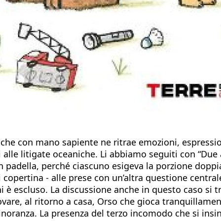
e che con mano sapiente ne ritrae emozioni, espressio
alle litigate oceaniche. Li abbiamo seguiti con “Due a
 padella, perché ciascuno esigeva la porzione doppia, 
opertina - alle prese con un’altra questione centrale
 chi è escluso. La discussione anche in questo caso si t
ovare, al ritorno a casa, Orso che gioca tranquillamen
inoranza. La presenza del terzo incomodo che si insin