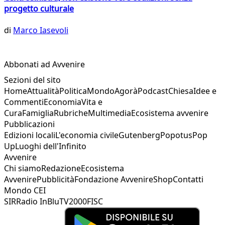
progetto culturale
di
Marco Iasevoli
Abbonati ad Avvenire
Sezioni del sito
Home
Attualità
Politica
Mondo
Agorà
Podcast
Chiesa
Idee e
Commenti
Economia
Vita e
Cura
Famiglia
Rubriche
Multimedia
Ecosistema avvenire
Pubblicazioni
Edizioni locali
L'economia civile
Gutenberg
Popotus
Pop
Up
Luoghi dell'Infinito
Avvenire
Chi siamo
Redazione
Ecosistema
Avvenire
Pubblicità
Fondazione Avvenire
Shop
Contatti
Mondo CEI
SIR
Radio InBlu
TV2000
FISC