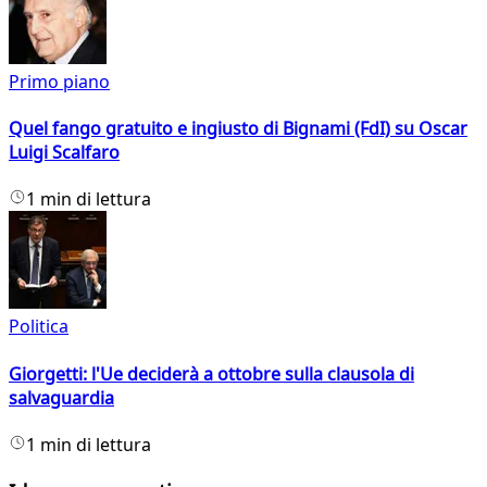
Primo piano
Quel fango gratuito e ingiusto di Bignami (FdI) su Oscar
Luigi Scalfaro
1 min di lettura
Politica
Giorgetti: l'Ue deciderà a ottobre sulla clausola di
salvaguardia
1 min di lettura