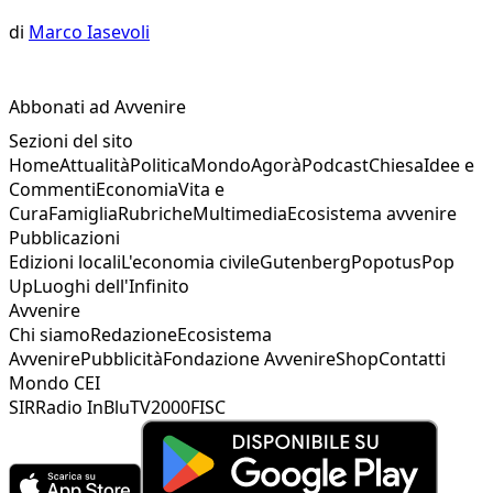
di
Marco Iasevoli
Abbonati ad Avvenire
Sezioni del sito
Home
Attualità
Politica
Mondo
Agorà
Podcast
Chiesa
Idee e
Commenti
Economia
Vita e
Cura
Famiglia
Rubriche
Multimedia
Ecosistema avvenire
Pubblicazioni
Edizioni locali
L'economia civile
Gutenberg
Popotus
Pop
Up
Luoghi dell'Infinito
Avvenire
Chi siamo
Redazione
Ecosistema
Avvenire
Pubblicità
Fondazione Avvenire
Shop
Contatti
Mondo CEI
SIR
Radio InBlu
TV2000
FISC