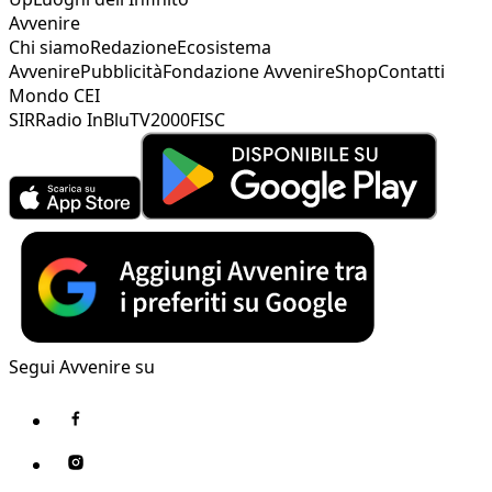
Avvenire
Chi siamo
Redazione
Ecosistema
Avvenire
Pubblicità
Fondazione Avvenire
Shop
Contatti
Mondo CEI
SIR
Radio InBlu
TV2000
FISC
Segui Avvenire su