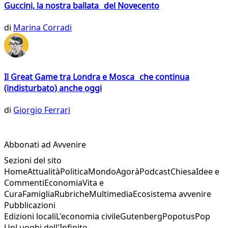
Guccini, la nostra ballata del Novecento
di
Marina Corradi
Il Great Game tra Londra e Mosca che continua
(indisturbato) anche oggi
di
Giorgio Ferrari
Abbonati ad Avvenire
Sezioni del sito
Home
Attualità
Politica
Mondo
Agorà
Podcast
Chiesa
Idee e
Commenti
Economia
Vita e
Cura
Famiglia
Rubriche
Multimedia
Ecosistema avvenire
Pubblicazioni
Edizioni locali
L'economia civile
Gutenberg
Popotus
Pop
Up
Luoghi dell'Infinito