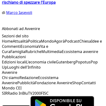
rischiano di spezzare l'Europa
di
Marco Iasevoli
Abbonati ad Avvenire
Sezioni del sito
Home
Attualità
Politica
Mondo
Agorà
Podcast
Chiesa
Idee e
Commenti
Economia
Vita e
Cura
Famiglia
Rubriche
Multimedia
Ecosistema avvenire
Pubblicazioni
Edizioni locali
L'economia civile
Gutenberg
Popotus
Pop
Up
Luoghi dell'Infinito
Avvenire
Chi siamo
Redazione
Ecosistema
Avvenire
Pubblicità
Fondazione Avvenire
Shop
Contatti
Mondo CEI
SIR
Radio InBlu
TV2000
FISC