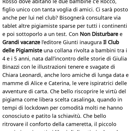
Rosso dove abitano le due bambine c’è Rocco,
figlio unico con tanta voglia di amici. Ci sarà posto
anche per lui nel club? Bisognerà consultare via
tablet altre pigiamiste sparse per tutti i continenti
e poi sottoporlo a un test. Con
Non Disturbare
e
Grandi vacanze
l’editore Giunti inaugura
Il Club
delle Pigiamiste
una collana rivolta a bambini tra i
4 e i 5 anni, nata dall’incontro delle storie di Giulia
Binazzi con le illustrazioni tenere e svagate di
Chiara Leonardi, anche loro amiche di lunga data e
mamme di Alice e Caterina, le vere ispiratrici delle
avventure di carta. Che bello riscoprire le virtù del
pigiama come libera scelta casalinga, quando in
tempi di lockdown per comodità molti ne hanno
conosciuto e patito la schiavitù. Che bello
ritrovare il conforto della cameretta, il piccolo