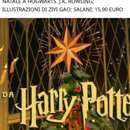
NATALE A HOGWARTS. J.K. ROWLING;
ILLUSTRAZIONI DI ZIYI GAO; SALANI; 15,90 EURO