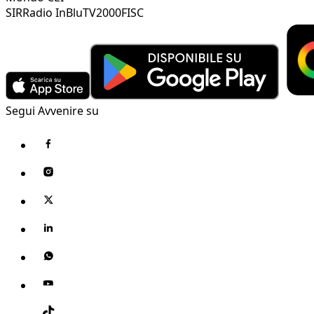
SIR
Radio InBlu
TV2000
FISC
Segui Avvenire su