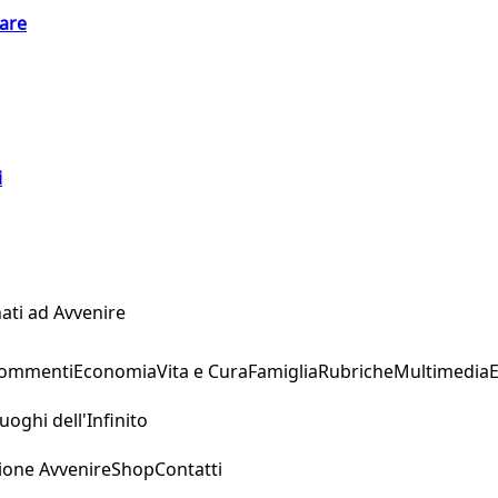
eare
i
ati ad Avvenire
Commenti
Economia
Vita e Cura
Famiglia
Rubriche
Multimedia
uoghi dell'Infinito
ione Avvenire
Shop
Contatti