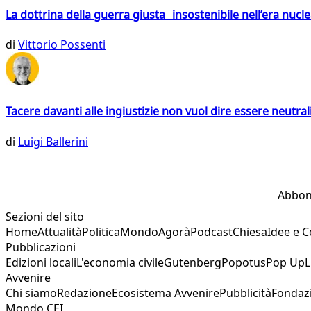
La dottrina della guerra giusta insostenibile nell’era nucl
di
Vittorio Possenti
Tacere davanti alle ingiustizie non vuol dire essere neutral
di
Luigi Ballerini
Abbon
Sezioni del sito
Home
Attualità
Politica
Mondo
Agorà
Podcast
Chiesa
Idee e 
Pubblicazioni
Edizioni locali
L'economia civile
Gutenberg
Popotus
Pop Up
L
Avvenire
Chi siamo
Redazione
Ecosistema Avvenire
Pubblicità
Fondaz
Mondo CEI