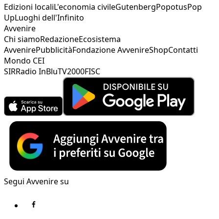
Edizioni locali
L'economia civile
Gutenberg
Popotus
Pop
Up
Luoghi dell'Infinito
Avvenire
Chi siamo
Redazione
Ecosistema
Avvenire
Pubblicità
Fondazione Avvenire
Shop
Contatti
Mondo CEI
SIR
Radio InBlu
TV2000
FISC
Segui Avvenire su