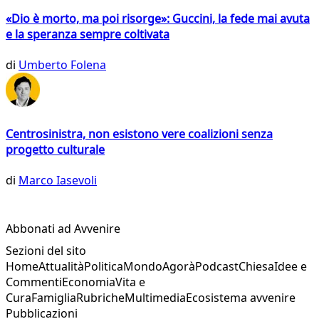
«Dio è morto, ma poi risorge»: Guccini, la fede mai avuta
e la speranza sempre coltivata
di
Umberto Folena
Centrosinistra, non esistono vere coalizioni senza
progetto culturale
di
Marco Iasevoli
Abbonati ad Avvenire
Sezioni del sito
Home
Attualità
Politica
Mondo
Agorà
Podcast
Chiesa
Idee e
Commenti
Economia
Vita e
Cura
Famiglia
Rubriche
Multimedia
Ecosistema avvenire
Pubblicazioni