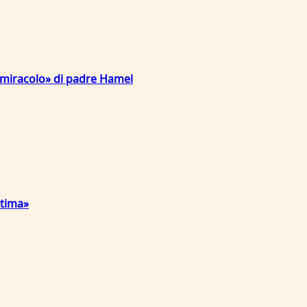
l «miracolo» di padre Hamel
atima»