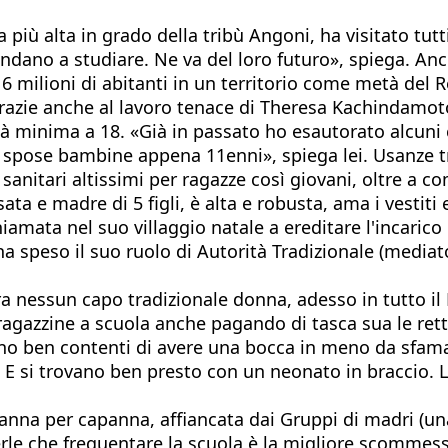
più alta in grado della tribù Angoni, ha visitato tutt
ndano a studiare. Ne va del loro futuro», spiega. Anc
a, 16 milioni di abitanti in un territorio come metà de
grazie anche al lavoro tenace di Theresa Kachindamoto
tà minima a 18. «Già in passato ho esautorato alcuni c
 spose bambine appena 11enni», spiega lei. Usanze tri
anitari altissimi per ragazze così giovani, oltre a co
ta e madre di 5 figli, è alta e robusta, ama i vestiti e
hiamata nel suo villaggio natale a ereditare l'incarico
ha speso il suo ruolo di Autorità Tradizionale (mediator
ra nessun capo tradizionale donna, adesso in tutto i
e ragazzine a scuola anche pagando di tasca sua le re
no ben contenti di avere una bocca in meno da sfama
. E si trovano ben presto con un neonato in braccio. L
capanna per capanna, affiancata dai Gruppi di madri (u
erle che frequentare la scuola è la migliore scommess