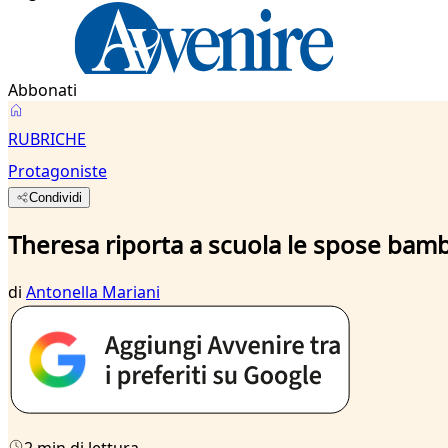
Abbonati
RUBRICHE
Protagoniste
Condividi
Theresa riporta a scuola le spose bam
di
Antonella Mariani
2 min di lettura