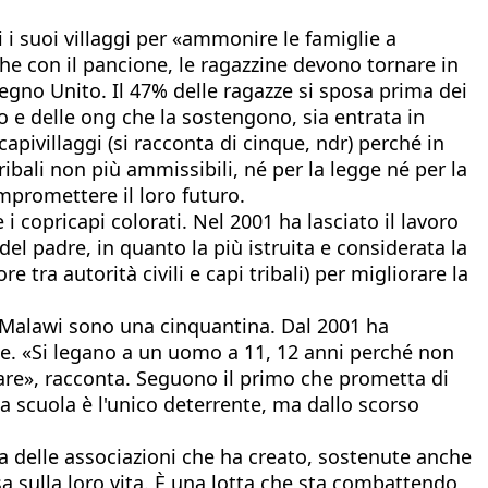
i i suoi villaggi per «ammonire le famiglie a
he con il pancione, le ragazzine devono tornare in
l Regno Unito. Il 47% delle ragazze si sposa prima dei
 e delle ong che la sostengono, sia entrata in
apivillaggi (si racconta di cinque, ndr) perché in
bali non più ammissibili, né per la legge né per la
mpromettere il loro futuro.
 i copricapi colorati. Nel 2001 ha lasciato il lavoro
 del padre, in quanto la più istruita e considerata la
e tra autorità civili e capi tribali) per migliorare la
l Malawi sono una cinquantina. Dal 2001 ha
tte. «Si legano a un uomo a 11, 12 anni perché non
re», racconta. Seguono il primo che prometta di
a scuola è l'unico deterrente, ma dallo scorso
na delle associazioni che ha creato, sostenute anche
a sulla loro vita. È una lotta che sta combattendo