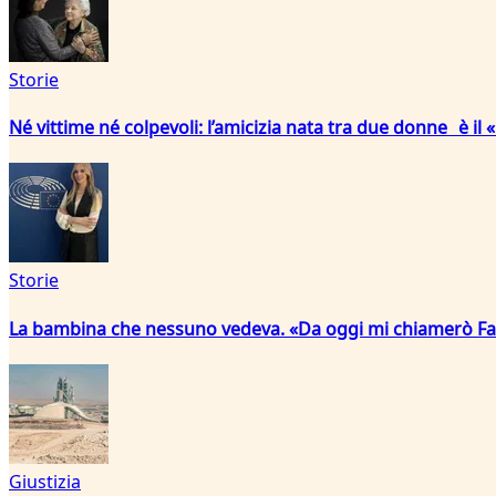
Storie
Né vittime né colpevoli: l’amicizia nata tra due donne è i
Storie
La bambina che nessuno vedeva. «Da oggi mi chiamerò F
Giustizia