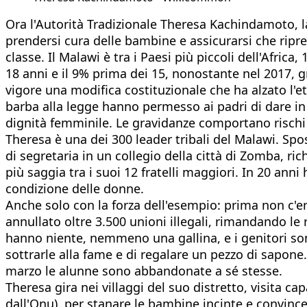
Ora l'Autorità Tradizionale Theresa Kachindamoto, la 
prendersi cura delle bambine e assicurarsi che ripre
classe. Il Malawi è tra i Paesi più piccoli dell'Afric
18 anni e il 9% prima dei 15, nonostante nel 2017, 
vigore una modifica costituzionale che ha alzato l'e
barba alla legge hanno permesso ai padri di dare in
dignità femminile. Le gravidanze comportano rischi s
Theresa è una dei 300 leader tribali del Malawi. Sposa
di segretaria in un collegio della città di Zomba, ric
più saggia tra i suoi 12 fratelli maggiori. In 20 anni 
condizione delle donne.
Anche solo con la forza dell'esempio: prima non c'e
annullato oltre 3.500 unioni illegali, rimandando l
hanno niente, nemmeno una gallina, e i genitori so
sottrarle alla fame e di regalare un pezzo di sapone
marzo le alunne sono abbandonate a sé stesse.
Theresa gira nei villaggi del suo distretto, visita 
dall'Onu), per stanare le bambine incinte e convinc