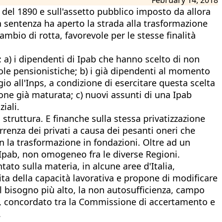
i del 1890 e sull'assetto pubblico imposto da allora
La sentenza ha aperto la strada alla trasformazione
ambio di rotta, favorevole per le stesse finalità
i: a) i dipendenti di Ipab che hanno scelto di non
egole pensionistiche; b) i già dipendenti al momento
io all'Inps, a condizione di esercitare questa scelta
zione già maturata; c) nuovi assunti di una Ipab
iali.
struttura. E finanche sulla stessa privatizzazione
rrenza dei privati a causa dei pesanti oneri che
on la trasformazione in fondazioni. Oltre ad un
e Ipab, non omogeneo fra le diverse Regioni.
ato sulla materia, in alcune aree d'Italia,
ita della capacità lavorativa e propone di modificare
l bisogno più alto, la non autosufficienza, campo
le, concordato tra la Commissione di accertamento e
.