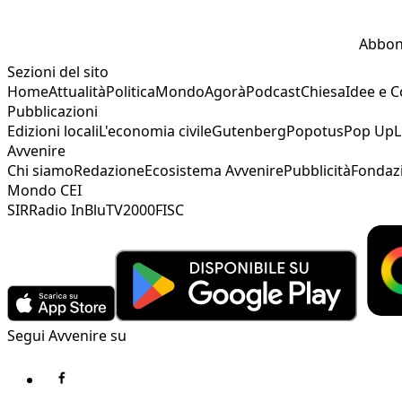
Abbon
Sezioni del sito
Home
Attualità
Politica
Mondo
Agorà
Podcast
Chiesa
Idee e 
Pubblicazioni
Edizioni locali
L'economia civile
Gutenberg
Popotus
Pop Up
L
Avvenire
Chi siamo
Redazione
Ecosistema Avvenire
Pubblicità
Fondaz
Mondo CEI
SIR
Radio InBlu
TV2000
FISC
Segui Avvenire su