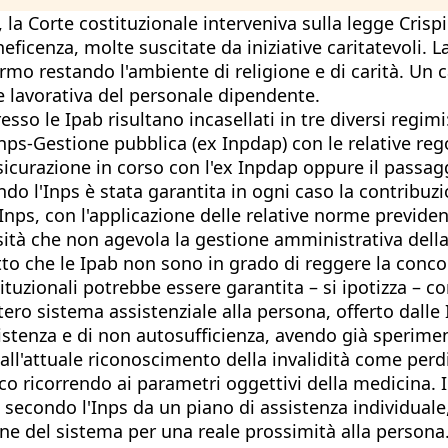
, la Corte costituzionale interveniva sulla legge Crisp
neficenza, molte suscitate da iniziative caritatevoli. 
ermo restando l'ambiente di religione e di carità. Un c
ne lavorativa del personale dipendente.
esso le Ipab risultano incasellati in tre diversi regim
l'Inps-Gestione pubblica (ex Inpdap) con le relative r
sicurazione in corso con l'ex Inpdap oppure il passagg
endo l'Inps è stata garantita in ogni caso la contribu
'Inps, con l'applicazione delle relative norme previdenz
ità che non agevola la gestione amministrativa della 
fatto che le Ipab non sono in grado di reggere la conco
ituzionali potrebbe essere garantita – si ipotizza – c
ntero sistema assistenziale alla persona, offerto dall
istenza e di non autosufficienza, avendo già speriment
all'attuale riconoscimento della invalidità come perd
o ricorrendo ai parametri oggettivi della medicina. I
o secondo l'Inps da un piano di assistenza individua
une del sistema per una reale prossimità alla persona