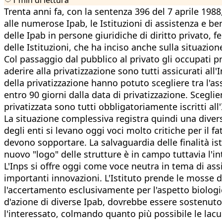
Trenta anni fa, con la sentenza 396 del 7 aprile 1988
alle numerose Ipab, le Istituzioni di assistenza e be
delle Ipab in persone giuridiche di diritto privato, f
delle Istituzioni, che ha inciso anche sulla situazio
Col passaggio dal pubblico al privato gli occupati pr
aderire alla privatizzazione sono tutti assicurati al
della privatizzazione hanno potuto scegliere tra l'as
entro 90 giorni dalla data di privatizzazione. Scegli
privatizzata sono tutti obbligatoriamente iscritti all
La situazione complessiva registra quindi una divers
degli enti si levano oggi voci molto critiche per il 
devono sopportare. La salvaguardia delle finalità ist
nuovo "logo" delle strutture è in campo tuttavia l'i
L'Inps si offre oggi come voce neutra in tema di ass
importanti innovazioni. L'Istituto prende le mosse d
l'accertamento esclusivamente per l'aspetto biologic
d'azione di diverse Ipab, dovrebbe essere sostenut
l'interessato, colmando quanto più possibile le lac