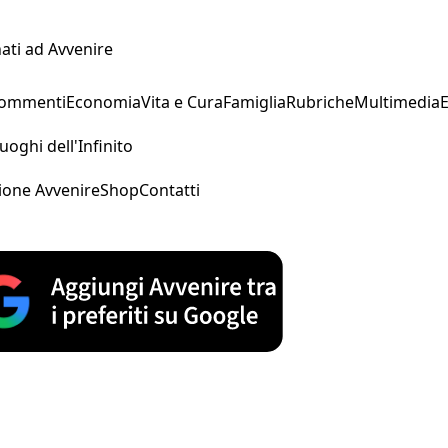
ati ad Avvenire
Commenti
Economia
Vita e Cura
Famiglia
Rubriche
Multimedia
uoghi dell'Infinito
ione Avvenire
Shop
Contatti