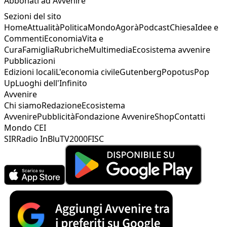
Abbonati ad Avvenire
Sezioni del sito
Home
Attualità
Politica
Mondo
Agorà
Podcast
Chiesa
Idee e
Commenti
Economia
Vita e
Cura
Famiglia
Rubriche
Multimedia
Ecosistema avvenire
Pubblicazioni
Edizioni locali
L'economia civile
Gutenberg
Popotus
Pop
Up
Luoghi dell'Infinito
Avvenire
Chi siamo
Redazione
Ecosistema
Avvenire
Pubblicità
Fondazione Avvenire
Shop
Contatti
Mondo CEI
SIR
Radio InBlu
TV2000
FISC