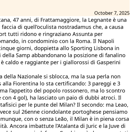
October 7, 2025
ana, 47 anni, di Frattamaggiore, la Legnante è una
 faccia di quell’oculista nostradamus che, a causa
ort tutti ridono e ringraziano Assunta per
comando, in condominio con la Roma. Il Napoli
inque giorni, doppietta allo Sporting Lisbona in
ini della Samp abbandonano la posizione di fanalino
 caldo e raggiante per i giallorossi di Gasperini
ta della Nazionale si sblocca, ma la sua perla non
 alla Fiorentina lo sta certificando: 3 pareggi e 3
fama l’appetito del popolo rossonero, ma lo scontro
con 4 gol), ha lasciato un paio di dubbi atroci. Il
tafisici per le punte del Milan? Il secondo: ma Leao,
invece sul 26enne ciondolante portoghese pensiamo
omunque, con o senza Leão, il Milan è in piena corsa
ità. Ancora imbattute l’Atalanta di Juric e la Juve di