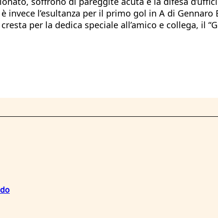
nato, soffrono di pareggite acuta e la difesa d’uffic
 è invece l’esultanza per il primo gol in A di Gennaro 
cresta per la dedica speciale all’amico e collega, il “
.
ndo