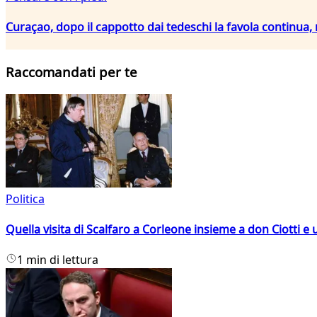
Curaçao, dopo il cappotto dai tedeschi la favola continua
Raccomandati per te
Politica
Quella visita di Scalfaro a Corleone insieme a don Ciotti e u
1 min di lettura