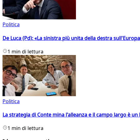
Politica
De Luca (Pd): «La sinistra più unita della destra sull'Europ
1 min di lettura
Politica
La strategia di Conte mina l'alleanza e il campo largo è un 
1 min di lettura