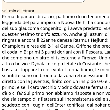
1 min di lettura
Prima di parlare di calcio, parliamo di un fenomen
leggenda del paralimpico: a Nuova Delhi ha conquista
del suo glaucoma congenito, gli aveva predetto: «Lei
quest’ennesimo trionfo azzurro. Anche gli azzurri 
ringrazia ancora il 22enne danese Rasmus Højlund: i
Champions e rete del 2-1 al Genoa. Grifone che preci
di coda in B: primi 3 punti doriani con il Pescara. 
che compiono un altro blitz esterno a Firenze. Uno-
altro che vice-Dybala, e colpo letale di Cristante ch
basta a stoppare la crisi viola. Lo ribadiamo, le mine
sconfitte sono un brodino da zona retrocessione. Il 
diretto con la Juventus, finito con un insipido 0-0 e
primo: e se il caro vecchio Modric dovesse fermarsi,
c’è o ci fa? Sul primo non abbiamo risposte e non
che sia tempo di riflettere sull’inconsistenza delle
scudetto con i cugini dell’Inter, tonificati dal poker