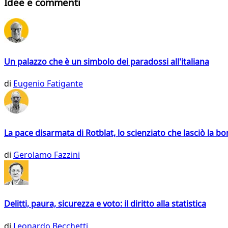
Idee e commenti
Un palazzo che è un simbolo dei paradossi all'italiana
di
Eugenio Fatigante
La pace disarmata di Rotblat, lo scienziato che lasciò la 
di
Gerolamo Fazzini
Delitti, paura, sicurezza e voto: il diritto alla statistica
di
Leonardo Becchetti