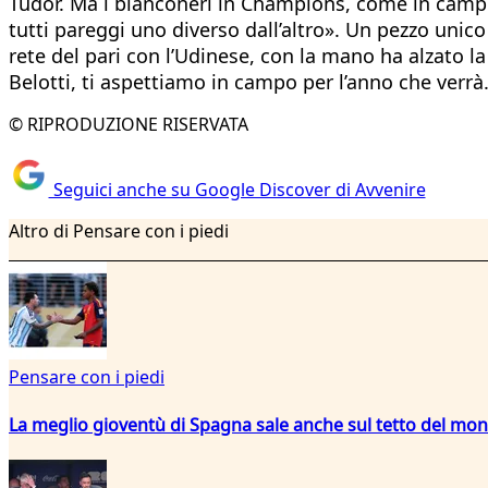
Tudor. Ma i bianconeri in Champions, come in campio
tutti pareggi uno diverso dall’altro». Un pezzo unico
rete del pari con l’Udinese, con la mano ha alzato la 
Belotti, ti aspettiamo in campo per l’anno che verrà
© RIPRODUZIONE RISERVATA
Seguici anche su Google Discover di Avvenire
Altro di Pensare con i piedi
Pensare con i piedi
La meglio gioventù di Spagna sale anche sul tetto del mo