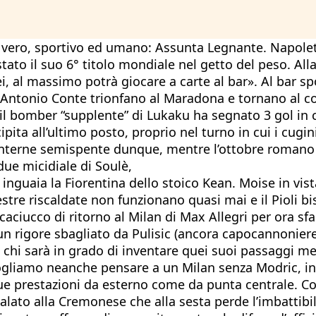
o vero, sportivo ed umano: Assunta Legnante. Napolet
to il suo 6° titolo mondiale nel getto del peso. Alla
, al massimo potrà giocare a carte al bar». Al bar sp
di Antonio Conte trionfano al Maradona e tornano al 
l bomber “supplente” di Lukaku ha segnato 3 gol in c
pita all’ultimo posto, proprio nel turno in cui i cug
Lanterne semispente dunque, mentre l’ottobre romano è
due micidiale di Soulè,
e inguaia la Fiorentina dello stoico Kean. Moise in vis
stre riscaldate non funzionano quasi mai e il Pioli bis
caciucco di ritorno al Milan di Max Allegri per ora s
 un rigore sbagliato da Pulisic (ancora capocannoniere 
 chi sarà in grado di inventare quei suoi passaggi me
 vogliamo neanche pensare a un Milan senza Modric, 
 sue prestazioni da esterno come da punta centrale. C
 calato alla Cremonese che alla sesta perde l’imbattibil