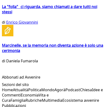
La "folla" ci riguarda, siamo chiamati a dare tutti noi
stessi
di
Enrico Giovannini
Marcinelle, se la memoria non diventa azione è solo una
cerimonia
di
Daniela Fumarola
Abbonati ad Avvenire
Sezioni del sito
Home
Attualità
Politica
Mondo
Agorà
Podcast
Chiesa
Idee e
Commenti
Economia
Vita e
Cura
Famiglia
Rubriche
Multimedia
Ecosistema avvenire
Pubblicazioni