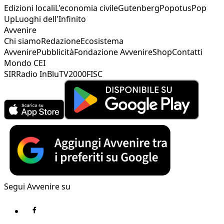
Edizioni locali
L'economia civile
Gutenberg
Popotus
Pop
Up
Luoghi dell'Infinito
Avvenire
Chi siamo
Redazione
Ecosistema
Avvenire
Pubblicità
Fondazione Avvenire
Shop
Contatti
Mondo CEI
SIR
Radio InBlu
TV2000
FISC
Segui Avvenire su