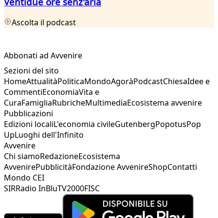
Ventidue ore senz'aria
Ascolta il podcast
Abbonati ad Avvenire
Sezioni del sito
Home
Attualità
Politica
Mondo
Agorà
Podcast
Chiesa
Idee e
Commenti
Economia
Vita e
Cura
Famiglia
Rubriche
Multimedia
Ecosistema avvenire
Pubblicazioni
Edizioni locali
L'economia civile
Gutenberg
Popotus
Pop
Up
Luoghi dell'Infinito
Avvenire
Chi siamo
Redazione
Ecosistema
Avvenire
Pubblicità
Fondazione Avvenire
Shop
Contatti
Mondo CEI
SIR
Radio InBlu
TV2000
FISC