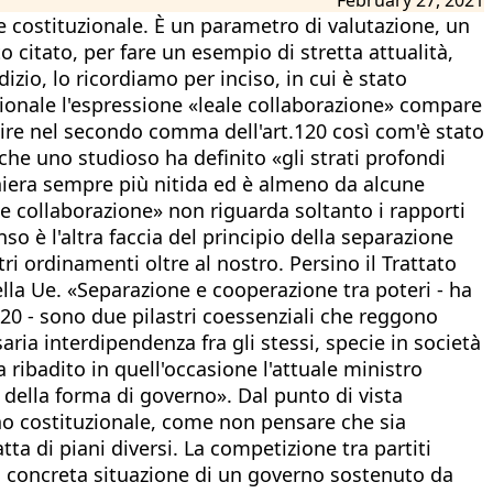
te costituzionale. È un parametro di valutazione, un
 citato, per fare un esempio di stretta attualità,
zio, lo ricordiamo per inciso, in cui è stato
zionale l'espressione «leale collaborazione» compare
a dire nel secondo comma dell'art.120 così com'è stato
 che uno studioso ha definito «gli strati profondi
aniera sempre più nitida ed è almeno da alcune
le collaborazione» non riguarda soltanto i rapporti
nso è l'altra faccia del principio della separazione
ri ordinamenti oltre al nostro. Persino il Trattato
della Ue. «Separazione e cooperazione tra poteri - ha
020 - sono due pilastri coessenziali che reggono
aria interdipendenza fra gli stessi, specie in società
ribadito in quell'occasione l'attuale ministro
della forma di governo». Dal punto di vista
ano costituzionale, come non pensare che sia
ta di piani diversi. La competizione tra partiti
la concreta situazione di un governo sostenuto da