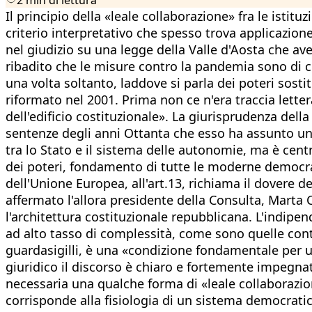
Il principio della «leale collaborazione» fra le isti
criterio interpretativo che spesso trova applicazione
nel giudizio su una legge della Valle d'Aosta che ave
ribadito che le misure contro la pandemia sono di c
una volta soltanto, laddove si parla dei poteri sosti
riformato nel 2001. Prima non ce n'era traccia letter
dell'edificio costituzionale». La giurisprudenza de
sentenze degli anni Ottanta che esso ha assunto un ri
tra lo Stato e il sistema delle autonomie, ma è centra
dei poteri, fondamento di tutte le moderne democrazie
dell'Unione Europea, all'art.13, richiama il dovere d
affermato l'allora presidente della Consulta, Marta C
l'architettura costituzionale repubblicana. L'indipen
ad alto tasso di complessità, come sono quelle conte
guardasigilli, è una «condizione fondamentale per u
giuridico il discorso è chiaro e fortemente impegna
necessaria una qualche forma di «leale collaborazione
corrisponde alla fisiologia di un sistema democrati