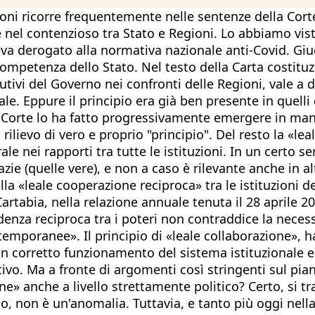
tuzioni ricorre frequentemente nelle sentenze della Cor
 nel contenzioso tra Stato e Regioni. Lo abbiamo visto
va derogato alla normativa nazionale anti-Covid. Giudi
ompetenza dello Stato. Nel testo della Carta costitu
tutivi del Governo nei confronti delle Regioni, vale 
ale. Eppure il principio era già ben presente in quelli
lla Corte lo ha fatto progressivamente emergere in m
lievo di vero e proprio "principio". Del resto la «lea
le nei rapporti tra tutte le istituzioni. In un certo se
 (quelle vere), e non a caso è rilevante anche in alt
ella «leale cooperazione reciproca» tra le istituzioni 
artabia, nella relazione annuale tenuta il 28 aprile 2
denza reciproca tra i poteri non contraddice la necess
mporanee». Il principio di «leale collaborazione», ha 
n corretto funzionamento del sistema istituzionale e 
tivo. Ma a fronte di argomenti così stringenti sul pi
» anche a livello strettamente politico? Certo, si trat
co, non è un'anomalia. Tuttavia, e tanto più oggi nel