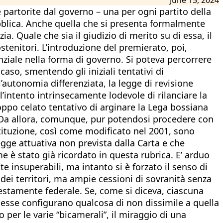
 partorite dal governo – una per ogni partito della
ubblica. Anche quella che si presenta formalmente
a. Quale che sia il giudizio di merito su di essa, il
stenitori. L’introduzione del premierato, poi,
ziale nella forma di governo. Si poteva percorrere
caso, smentendo gli iniziali tentativi di
l’autonomia differenziata, la legge di revisione
l’intento intrinsecamente lodevole di rilanciare la
po celato tentativo di arginare la Lega bossiana
. Da allora, comunque, pur potendosi procedere con
ostituzione, così come modificato nel 2001, sono
egge attuativa non prevista dalla Carta e che
 è stato già ricordato in questa rubrica. E’ arduo
 insuperabili, ma intanto si è forzato il senso di
e dei territori, ma ampie cessioni di sovranità senza
stamente federale. Se, come si diceva, ciascuna
, esse configurano qualcosa di non dissimile a quella
 per le varie “bicamerali”, il miraggio di una