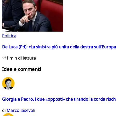
Politica
De Luca (Pd): «La sinistra più unita della destra sull'Europ
1 min di lettura
Idee e commenti
Giorgia e Pedro, i due «opposti» che tirando la corda risc
di
Marco Iasevoli