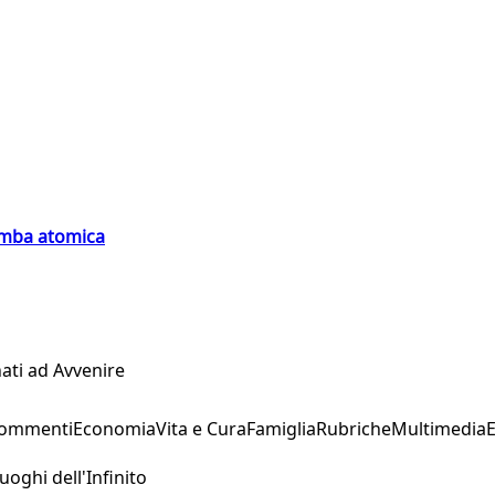
bomba atomica
ati ad Avvenire
Commenti
Economia
Vita e Cura
Famiglia
Rubriche
Multimedia
uoghi dell'Infinito