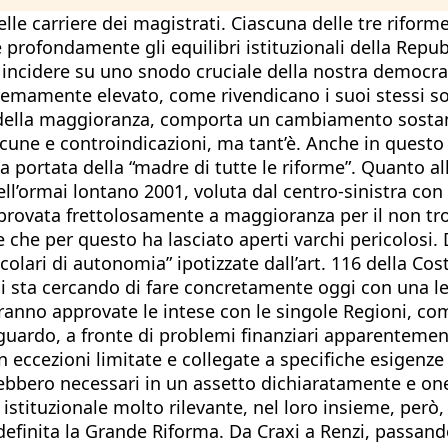
le carriere dei magistrati. Ciascuna delle tre riforme
e profondamente gli equilibri istituzionali della Rep
a incidere su uno snodo cruciale della nostra democrazi
stremamente elevato, come rivendicano i suoi stessi so
to della maggioranza, comporta un cambiamento sostan
lacune e controindicazioni, ma tant’è. Anche in questo 
la portata della “madre di tutte le riforme”. Quanto al
ll’ormai lontano 2001, voluta dal centro-sinistra con 
ovata frettolosamente a maggioranza per il non trop
 che per questo ha lasciato aperti varchi pericolosi
ticolari di autonomia” ipotizzate dall’art. 116 della C
a si sta cercando di fare concretamente oggi con una l
anno approvate le intese con le singole Regioni, come
guardo, a fronte di problemi finanziari apparentemente
Non eccezioni limitate e collegate a specifiche esigenz
ebbero necessari in un assetto dichiaratamente e one
 istituzionale molto rilevante, nel loro insieme, però
 definita la Grande Riforma. Da Craxi a Renzi, passando