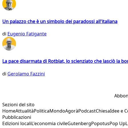
Un palazzo che è un simbolo dei paradossi all'italiana
di
Eugenio Fatigante
La pace disarmata di Rotblat, lo scienziato che lasciò la 
di
Gerolamo Fazzini
Abbon
Sezioni del sito
Home
Attualità
Politica
Mondo
Agorà
Podcast
Chiesa
Idee e 
Pubblicazioni
Edizioni locali
L'economia civile
Gutenberg
Popotus
Pop Up
L