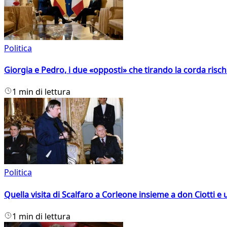
Politica
Giorgia e Pedro, i due «opposti» che tirando la corda risc
1 min di lettura
Politica
Quella visita di Scalfaro a Corleone insieme a don Ciotti e u
1 min di lettura