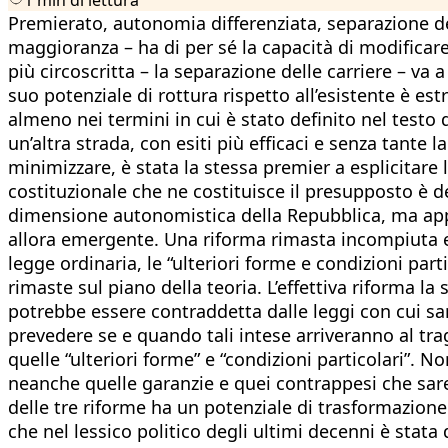
Premierato, autonomia differenziata, separazione del
maggioranza – ha di per sé la capacità di modificar
più circoscritta – la separazione delle carriere – va 
suo potenziale di rottura rispetto all’esistente è e
almeno nei termini in cui è stato definito nel tes
un’altra strada, con esiti più efficaci e senza tante 
minimizzare, è stata la stessa premier a esplicitare 
costituzionale che ne costituisce il presupposto è de
dimensione autonomistica della Repubblica, ma appr
allora emergente. Una riforma rimasta incompiuta e
legge ordinaria, le “ulteriori forme e condizioni par
rimaste sul piano della teoria. L’effettiva riforma l
potrebbe essere contraddetta dalle leggi con cui sar
prevedere se e quando tali intese arriveranno al tra
quelle “ulteriori forme” e “condizioni particolari”. 
neanche quelle garanzie e quei contrappesi che sar
delle tre riforme ha un potenziale di trasformazione
che nel lessico politico degli ultimi decenni è stata