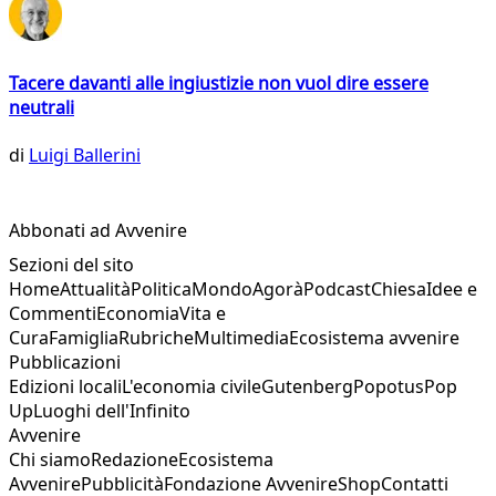
Tacere davanti alle ingiustizie non vuol dire essere
neutrali
di
Luigi Ballerini
Abbonati ad Avvenire
Sezioni del sito
Home
Attualità
Politica
Mondo
Agorà
Podcast
Chiesa
Idee e
Commenti
Economia
Vita e
Cura
Famiglia
Rubriche
Multimedia
Ecosistema avvenire
Pubblicazioni
Edizioni locali
L'economia civile
Gutenberg
Popotus
Pop
Up
Luoghi dell'Infinito
Avvenire
Chi siamo
Redazione
Ecosistema
Avvenire
Pubblicità
Fondazione Avvenire
Shop
Contatti