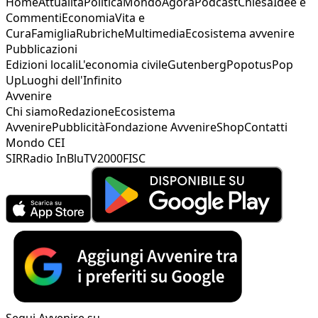
Home
Attualità
Politica
Mondo
Agorà
Podcast
Chiesa
Idee e
Commenti
Economia
Vita e
Cura
Famiglia
Rubriche
Multimedia
Ecosistema avvenire
Pubblicazioni
Edizioni locali
L'economia civile
Gutenberg
Popotus
Pop
Up
Luoghi dell'Infinito
Avvenire
Chi siamo
Redazione
Ecosistema
Avvenire
Pubblicità
Fondazione Avvenire
Shop
Contatti
Mondo CEI
SIR
Radio InBlu
TV2000
FISC
Segui Avvenire su