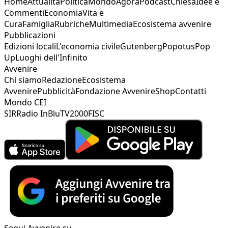
Home
Attualità
Politica
Mondo
Agorà
Podcast
Chiesa
Idee e
Commenti
Economia
Vita e
Cura
Famiglia
Rubriche
Multimedia
Ecosistema avvenire
Pubblicazioni
Edizioni locali
L'economia civile
Gutenberg
Popotus
Pop
Up
Luoghi dell'Infinito
Avvenire
Chi siamo
Redazione
Ecosistema
Avvenire
Pubblicità
Fondazione Avvenire
Shop
Contatti
Mondo CEI
SIR
Radio InBlu
TV2000
FISC
Segui Avvenire su