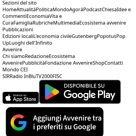
Sezioni del sito
Home
Attualità
Politica
Mondo
Agorà
Podcast
Chiesa
Idee e
Commenti
Economia
Vita e
Cura
Famiglia
Rubriche
Multimedia
Ecosistema avvenire
Pubblicazioni
Edizioni locali
L'economia civile
Gutenberg
Popotus
Pop
Up
Luoghi dell'Infinito
Avvenire
Chi siamo
Redazione
Ecosistema
Avvenire
Pubblicità
Fondazione Avvenire
Shop
Contatti
Mondo CEI
SIR
Radio InBlu
TV2000
FISC