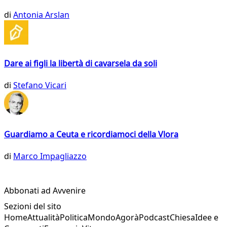
di
Antonia Arslan
Dare ai figli la libertà di cavarsela da soli
di
Stefano Vicari
Guardiamo a Ceuta e ricordiamoci della Vlora
di
Marco Impagliazzo
Abbonati ad Avvenire
Sezioni del sito
Home
Attualità
Politica
Mondo
Agorà
Podcast
Chiesa
Idee e