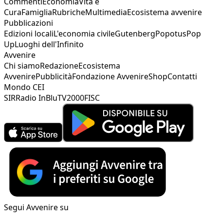
Commenti
Economia
Vita e
Cura
Famiglia
Rubriche
Multimedia
Ecosistema avvenire
Pubblicazioni
Edizioni locali
L'economia civile
Gutenberg
Popotus
Pop
Up
Luoghi dell'Infinito
Avvenire
Chi siamo
Redazione
Ecosistema
Avvenire
Pubblicità
Fondazione Avvenire
Shop
Contatti
Mondo CEI
SIR
Radio InBlu
TV2000
FISC
Segui Avvenire su