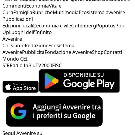
Commenti
Economia
Vita e
Cura
Famiglia
Rubriche
Multimedia
Ecosistema avvenire
Pubblicazioni
Edizioni locali
L'economia civile
Gutenberg
Popotus
Pop
Up
Luoghi dell'Infinito
Avvenire
Chi siamo
Redazione
Ecosistema
Avvenire
Pubblicità
Fondazione Avvenire
Shop
Contatti
Mondo CEI
SIR
Radio InBlu
TV2000
FISC
Segui Avvenire su