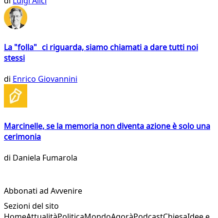
di
Luigi Alici
La "folla" ci riguarda, siamo chiamati a dare tutti noi
stessi
di
Enrico Giovannini
Marcinelle, se la memoria non diventa azione è solo una
cerimonia
di
Daniela Fumarola
Abbonati ad Avvenire
Sezioni del sito
Home
Attualità
Politica
Mondo
Agorà
Podcast
Chiesa
Idee e