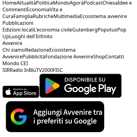
Home
Attualità
Politica
Mondo
Agorà
Podcast
Chiesa
Idee e
Commenti
Economia
Vita e
Cura
Famiglia
Rubriche
Multimedia
Ecosistema avvenire
Pubblicazioni
Edizioni locali
L'economia civile
Gutenberg
Popotus
Pop
Up
Luoghi dell'Infinito
Avvenire
Chi siamo
Redazione
Ecosistema
Avvenire
Pubblicità
Fondazione Avvenire
Shop
Contatti
Mondo CEI
SIR
Radio InBlu
TV2000
FISC