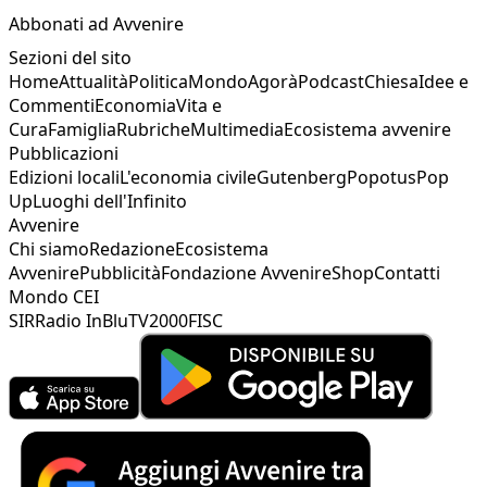
Abbonati ad Avvenire
Sezioni del sito
Home
Attualità
Politica
Mondo
Agorà
Podcast
Chiesa
Idee e
Commenti
Economia
Vita e
Cura
Famiglia
Rubriche
Multimedia
Ecosistema avvenire
Pubblicazioni
Edizioni locali
L'economia civile
Gutenberg
Popotus
Pop
Up
Luoghi dell'Infinito
Avvenire
Chi siamo
Redazione
Ecosistema
Avvenire
Pubblicità
Fondazione Avvenire
Shop
Contatti
Mondo CEI
SIR
Radio InBlu
TV2000
FISC