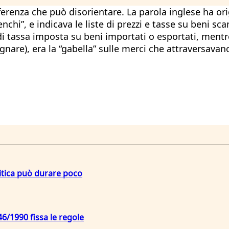
 differenza che può disorientare. La parola inglese h
lenchi”, e indicava le liste di prezzi e tasse su beni sc
 di tassa imposta su beni importati o esportati, mentre
gnare), era la “gabella” sulle merci che attraversavano
litica può durare poco
6/1990 fissa le regole