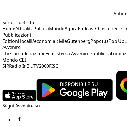
Abbon
Sezioni del sito
Home
Attualità
Politica
Mondo
Agorà
Podcast
Chiesa
Idee e 
Pubblicazioni
Edizioni locali
L'economia civile
Gutenberg
Popotus
Pop Up
L
Avvenire
Chi siamo
Redazione
Ecosistema Avvenire
Pubblicità
Fondaz
Mondo CEI
SIR
Radio InBlu
TV2000
FISC
Segui Avvenire su