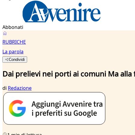
Abbonati
RUBRICHE
La parola
Condividi
Dai prelievi nei porti ai comuni Ma all
di
Redazione
1 min di lettura