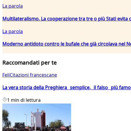
La parola
Multilateralismo. La cooperazione tra tre o più Stati evita 
La parola
Moderno antidoto contro le bufale che già circolava nel 
Raccomandati per te
FeliCitazioni francescane
La vera storia della Preghiera semplice, il falso più fam
1 min di lettura