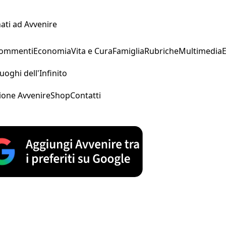
ati ad Avvenire
Commenti
Economia
Vita e Cura
Famiglia
Rubriche
Multimedia
uoghi dell'Infinito
ione Avvenire
Shop
Contatti