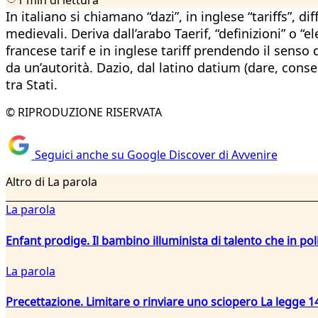
In italiano si chiamano “dazi”, in inglese “tariffs”,
medievali. Deriva dall’arabo Taerif, “definizioni” o “e
francese tarif e in inglese tariff prendendo il senso
da un’autorità. Dazio, dal latino datium (dare, conse
tra Stati.
© RIPRODUZIONE RISERVATA
Seguici anche su Google Discover di Avvenire
Altro di La parola
La parola
Enfant prodige. Il bambino illuminista di talento che in po
La parola
Precettazione. Limitare o rinviare uno sciopero La legge 14