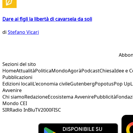
Dare ai figli la libertà di cavarsela da soli
di
Stefano Vicari
Abbon
Sezioni del sito
Home
Attualità
Politica
Mondo
Agorà
Podcast
Chiesa
Idee e 
Pubblicazioni
Edizioni locali
L'economia civile
Gutenberg
Popotus
Pop Up
L
Avvenire
Chi siamo
Redazione
Ecosistema Avvenire
Pubblicità
Fondaz
Mondo CEI
SIR
Radio InBlu
TV2000
FISC