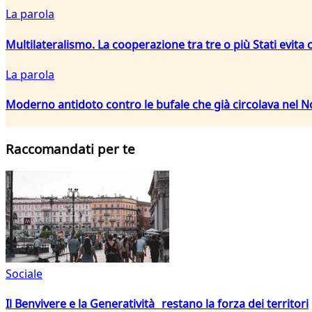
La parola
Multilateralismo. La cooperazione tra tre o più Stati evita 
La parola
Moderno antidoto contro le bufale che già circolava nel 
Raccomandati per te
Sociale
Il Benvivere e la Generatività restano la forza dei territori