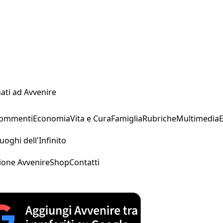
ati ad Avvenire
Commenti
Economia
Vita e Cura
Famiglia
Rubriche
Multimedia
uoghi dell'Infinito
ione Avvenire
Shop
Contatti